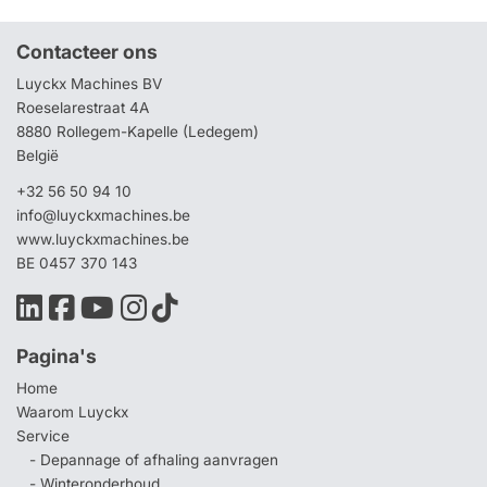
Contacteer ons
Luyckx Machines BV
Roeselarestraat 4A
8880 Rollegem-Kapelle (Ledegem)
België
+32 56 50 94 10
info@luyckxmachines.be
www.luyckxmachines.be
BE 0457 370 143
Pagina's
Home
Waarom Luyckx
Service
- Depannage of afhaling aanvragen
- Winteronderhoud