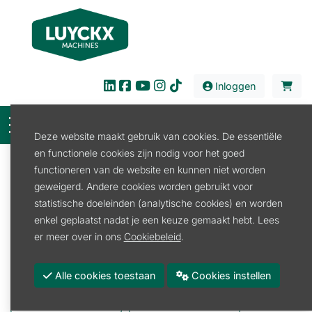
Inloggen
Deze website maakt gebruik van cookies. De essentiële
en functionele cookies zijn nodig voor het goed
Filter
functioneren van de website en kunnen niet worden
geweigerd. Andere cookies worden gebruikt voor
Verkoop
Tuin en Park
Tuingereedschap
statistische doeleinden (analytische cookies) en worden
Tuingereedschap
enkel geplaatst nadat je een keuze gemaakt hebt. Lees
er meer over in ons
Cookiebeleid
.
Binddraad
Bijl
Alle cookies toestaan
Cookies instellen
Tuinafvalzak
Tuingereedschap Algemeen
Tuingereedschap Safebrush
Tuingereedschap Depypere