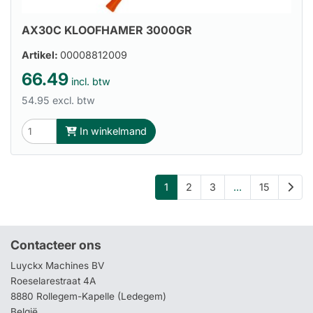
AX30C KLOOFHAMER 3000GR
Artikel:
00008812009
66.49
incl. btw
54.95 excl. btw
In winkelmand
1
2
3
...
15
Contacteer ons
Luyckx Machines BV
Roeselarestraat 4A
8880 Rollegem-Kapelle (Ledegem)
België