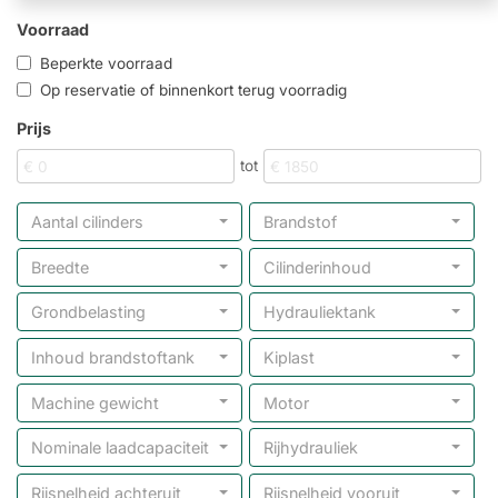
Voorraad
Beperkte voorraad
Op reservatie of binnenkort terug voorradig
Prijs
tot
Aantal cilinders
Brandstof
Breedte
Cilinderinhoud
Grondbelasting
Hydrauliektank
Inhoud brandstoftank
Kiplast
Machine gewicht
Motor
Nominale laadcapaciteit
Rijhydrauliek
Rijsnelheid achteruit
Rijsnelheid vooruit