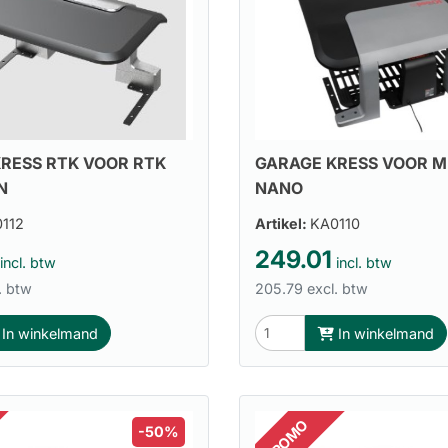
GARAGE KRESS VOOR MI
RESS RTK VOOR RTK
NANO
N
112
Artikel:
KA0110
249.01
incl. btw
incl. btw
. btw
205.79 excl. btw
In winkelmand
In winkelmand
PROMO
-50%