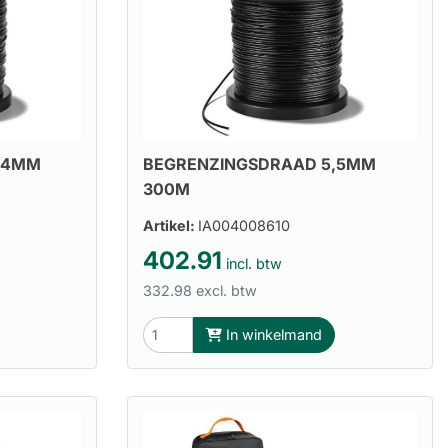
,4MM
BEGRENZINGSDRAAD 5,5MM
300M
Artikel:
IA004008610
402.91
incl. btw
332.98 excl. btw
In winkelmand