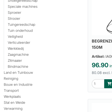
Snoeigereedschap
Speciale machines
Sproeier
Strooier
Tuingereedschap
Tuin onderhoud
Veiligheid
BEGRENZ
Verticuteerder
150M
Werkkledij
Zaagmachine
Artikel:
IA0
Zitmaaier
96.90
in
Bindmachine
80.08 excl.
Land en Tuinbouw
Reiniging
Bouw en Industrie
Transport
Werkplaats
Stal en Weide
Verwarming