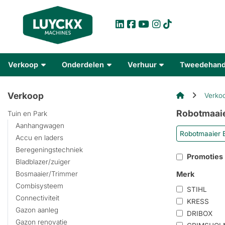
Verkoop
Onderdelen
Verhuur
Tweedehan
Verkoop
Verko
Robotmaai
Tuin en Park
Aanhangwagen
Robotmaaier 
Accu en laders
Beregeningstechniek
Promoties
Bladblazer/zuiger
Merk
Bosmaaier/Trimmer
Combisysteem
STIHL
Connectiviteit
KRESS
Gazon aanleg
DRIBOX
Gazon renovatie