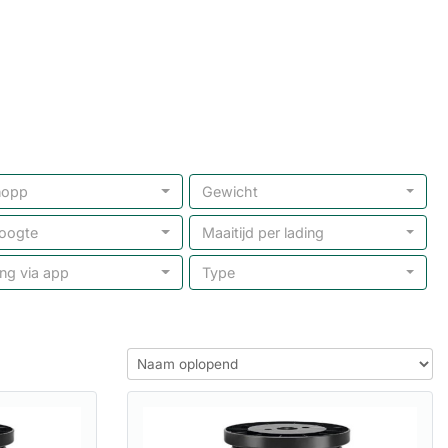
nopp
Gewicht
oogte
Maaitijd per lading
ng via app
Type