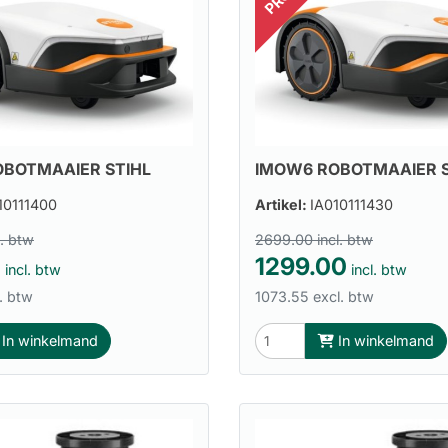
BOTMAAIER STIHL
IMOW6 ROBOTMAAIER S
10111400
Artikel:
IA010111430
l. btw
2699.00 incl. btw
0
1299.00
incl. btw
incl. btw
. btw
1073.55 excl. btw
In winkelmand
In winkelmand