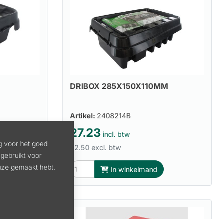
DRIBOX 285X150X110MM
Artikel:
2408214B
27.23
incl. btw
g voor het goed
22.50 excl. btw
gebruikt voor
euze gemaakt hebt.
In winkelmand