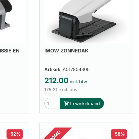
SSIE EN
IMOW ZONNEDAK
Artikel:
IA017804300
212.00
incl. btw
175.21 excl. btw
In winkelmand
PROMO
-52%
-58%