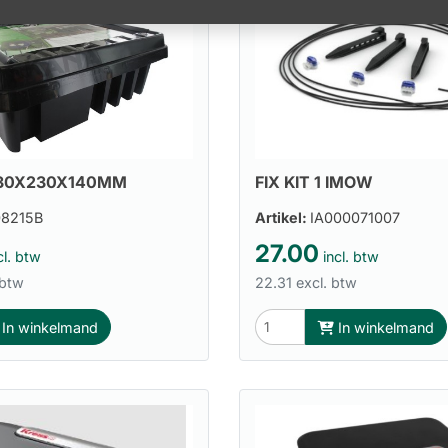
330X230X140MM
FIX KIT 1 IMOW
8215B
Artikel:
IA000071007
27.00
cl. btw
incl. btw
 btw
22.31 excl. btw
In winkelmand
In winkelmand