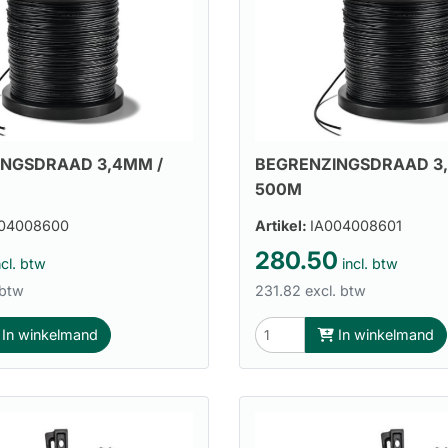
INGSDRAAD 3,4MM /
BEGRENZINGSDRAAD 3
500M
04008600
Artikel:
IA004008601
280.50
cl. btw
incl. btw
 btw
231.82 excl. btw
In winkelmand
In winkelmand