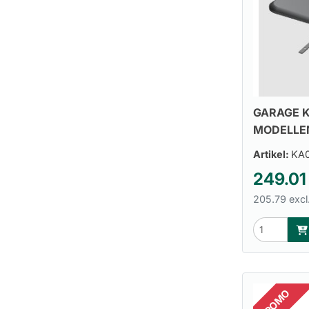
GARAGE K
MODELLE
Artikel:
KA0
249.01
205.79 excl
PROMO