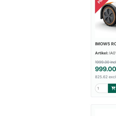
IMOW5 RO
Artikel:
IA0
1999.00 inc
999.0
825.62 excl