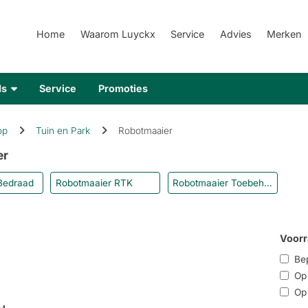
Home
Waarom Luyckx
Service
Advies
Merken
ds
Service
Promoties
op
Tuin en Park
Robotmaaier
er
Bedraad
Robotmaaier RTK
Robotmaaier Toebehoren
Voorr
Bep
Op r
Op 