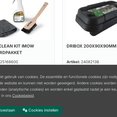
CLEAN KIT IMOW
DRIBOX 200X90X90MM
RDPAKKET
25168600
Artikel:
2408213B
19.97
l. btw
incl. btw
t gebruik van cookies. De essentiële en functionele cookies zijn nodi
btw
16.50 excl. btw
de website en kunnen niet worden geweigerd. Andere cookies worden 
inden (analytische cookies) en worden enkel geplaatst nadat je een k
In winkelmand
In winkelmand
 in ons
Cookiebeleid
.
es toestaan
Cookies instellen