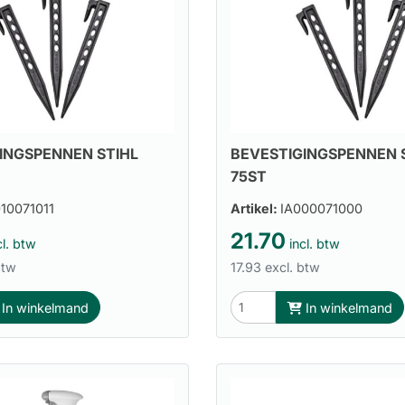
INGSPENNEN STIHL
BEVESTIGINGSPENNEN 
75ST
10071011
Artikel:
IA000071000
21.70
l. btw
incl. btw
btw
17.93 excl. btw
In winkelmand
In winkelmand