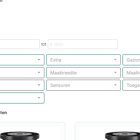
M
tot
Extra
Gazo
Maaibreedte
Maaih
Sensoren
Toega
aten