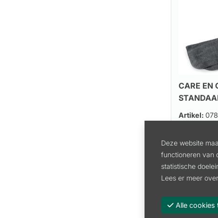
CARE EN 
STANDAA
Artikel:
078
20.10
inc
Deze website maak
16.61 excl. 
functioneren van 
statistische doele
Lees er meer over
Alle cooki