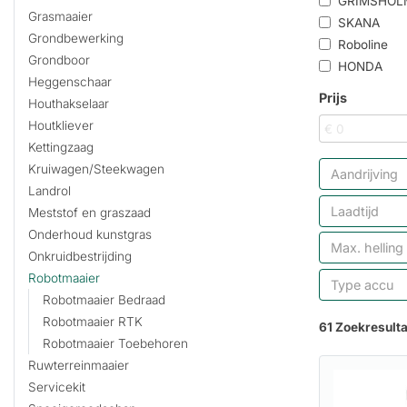
GRIMSHOL
Grasmaaier
SKANA
Grondbewerking
Roboline
Grondboor
HONDA
Heggenschaar
Prijs
Houthakselaar
Houtkliever
Kettingzaag
Kruiwagen/Steekwagen
Aandrijving
Landrol
Laadtijd
Meststof en graszaad
Onderhoud kunstgras
Max. helling
Onkruidbestrijding
Robotmaaier
Type accu
Robotmaaier Bedraad
Robotmaaier RTK
61 Zoekresult
Robotmaaier Toebehoren
Ruwterreinmaaier
Servicekit