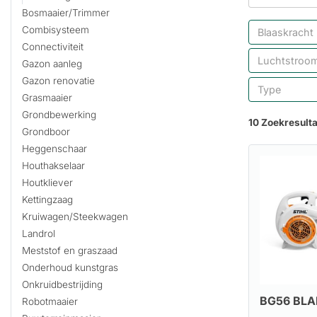
Bosmaaier/Trimmer
Combisysteem
Blaaskracht
Connectiviteit
Luchtstroo
Gazon aanleg
Gazon renovatie
Type
Grasmaaier
Grondbewerking
10 Zoekresult
Grondboor
Heggenschaar
Houthakselaar
Houtkliever
Kettingzaag
Kruiwagen/Steekwagen
Landrol
Meststof en graszaad
Onderhoud kunstgras
Onkruidbestrijding
BG56 BLA
Robotmaaier