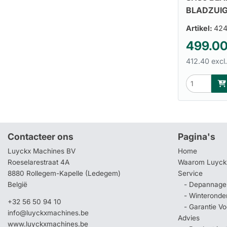
BLADZUI
Artikel:
424
499.0
412.40 excl
Contacteer ons
Pagina's
Luyckx Machines BV
Home
Roeselarestraat 4A
Waarom Luyck
8880 Rollegem-Kapelle (Ledegem)
Service
België
- Depannage 
- Winteronde
+32 56 50 94 10
- Garantie V
info@luyckxmachines.be
Advies
www.luyckxmachines.be