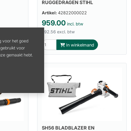
RUGGEDRAGEN STIHL
Artikel:
42822000022
959.00
incl. btw
792.56 excl. btw
g voor het goed
In winkelmand
gebruikt voor
euze gemaakt hebt.
SH56 BLADBLAZER EN