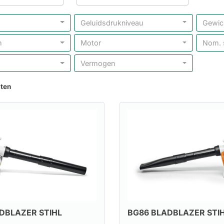
Geluidsdrukniveau
Gewic
m
Motor
Nom. 
Vermogen
aten
DBLAZER STIHL
BG86 BLADBLAZER STI