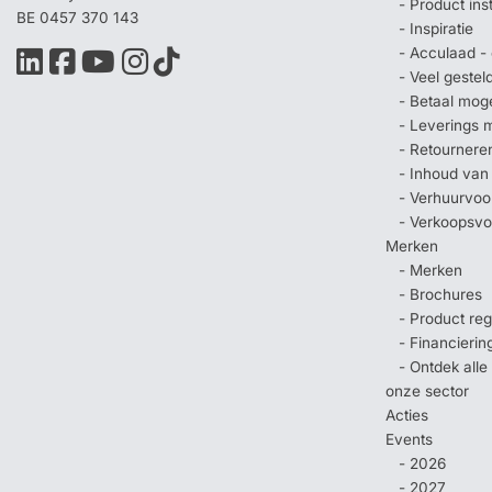
- Product ins
BE 0457 370 143
- Inspiratie
- Acculaad - 
- Veel geste
- Betaal mog
- Leverings 
- Retournere
- Inhoud van
- Verhuurvo
- Verkoopsv
Merken
- Merken
- Brochures
- Product regi
- Financierin
- Ontdek all
onze sector
Acties
Events
- 2026
- 2027