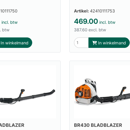
10111750
Artikel:
42410111753
0
469.00
incl. btw
incl. btw
. btw
387.60 excl. btw
In winkelmand
In winkelmand
LADBLAZER
BR430 BLADBLAZER