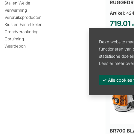
RUGGEDR
Stal en Weide
Verwarming
Artikel:
424
Verbruiksproducten
719.01
i
Kids en Fanartikelen
Grondverankering
594.22 excl
Opruiming
Deze website maak
Waardebon
functioneren van 
statistische doele
Lees er meer over
Alle cooki
BR700 B