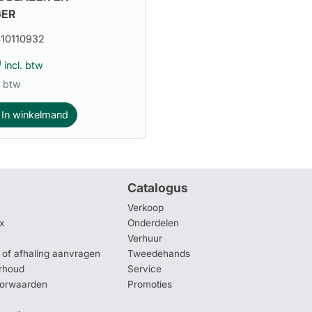
GER
10110932
0
incl. btw
. btw
In winkelmand
Catalogus
Verkoop
x
Onderdelen
Verhuur
of afhaling aanvragen
Tweedehands
rhoud
Service
oorwaarden
Promoties