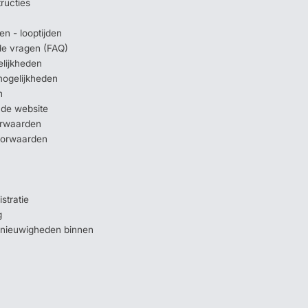
tructies
en - looptijden
lde vragen (FAQ)
elijkheden
mogelijkheden
n
 de website
orwaarden
oorwaarden
stratie
g
e nieuwigheden binnen