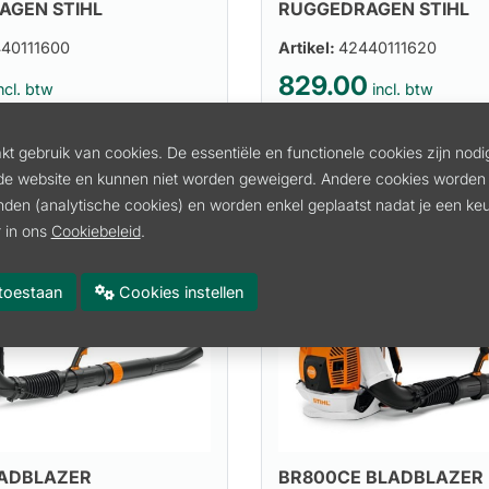
AGEN STIHL
RUGGEDRAGEN STIHL
40111600
Artikel:
42440111620
829.00
ncl. btw
incl. btw
. btw
685.12 excl. btw
t gebruik van cookies. De essentiële en functionele cookies zijn nodi
In winkelmand
In winkelmand
de website en kunnen niet worden geweigerd. Andere cookies worden 
inden (analytische cookies) en worden enkel geplaatst nadat je een k
 in ons
Cookiebeleid
.
es toestaan
Cookies instellen
LADBLAZER
BR800CE BLADBLAZER