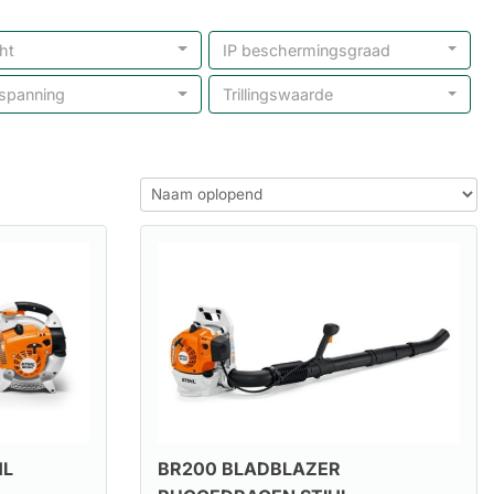
ht
IP beschermingsgraad
spanning
Trillingswaarde
HL
BR200 BLADBLAZER