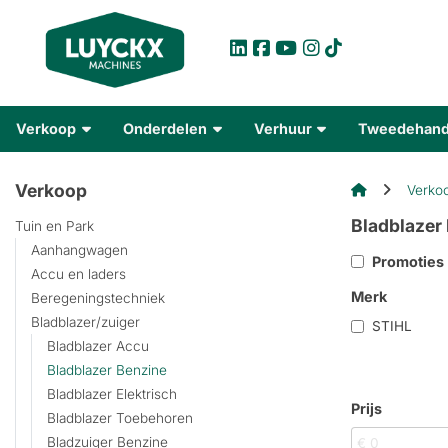
Verkoop
Onderdelen
Verhuur
Tweedehan
Verkoop
Verko
Bladblazer
Tuin en Park
Aanhangwagen
Promoties
Accu en laders
Merk
Beregeningstechniek
Bladblazer/zuiger
STIHL
Bladblazer Accu
Bladblazer Benzine
Bladblazer Elektrisch
Prijs
Bladblazer Toebehoren
Bladzuiger Benzine