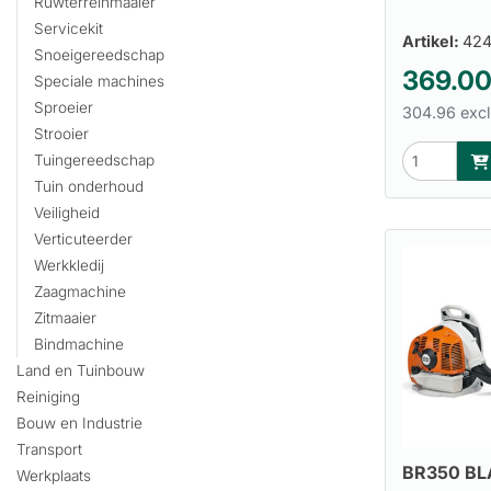
Ruwterreinmaaier
Servicekit
Artikel:
424
Snoeigereedschap
369.0
Speciale machines
Sproeier
304.96 excl
Strooier
Tuingereedschap
Tuin onderhoud
Veiligheid
Verticuteerder
Werkkledij
Zaagmachine
Zitmaaier
Bindmachine
Land en Tuinbouw
Reiniging
Bouw en Industrie
Transport
BR350 B
Werkplaats