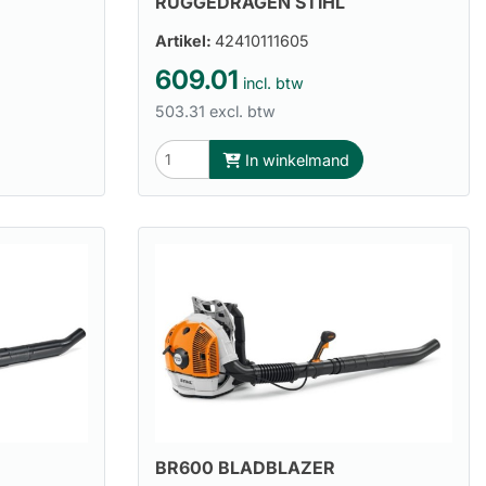
RUGGEDRAGEN STIHL
Artikel:
42410111605
609.01
incl. btw
503.31 excl. btw
In winkelmand
BR600 BLADBLAZER