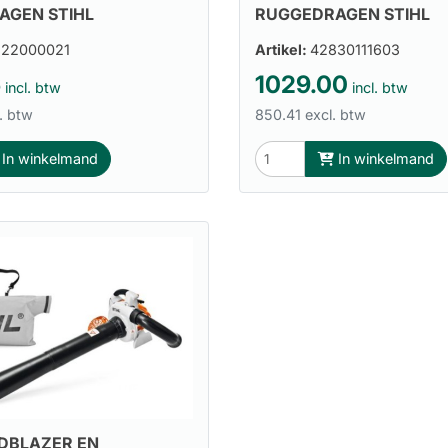
AGEN STIHL
RUGGEDRAGEN STIHL
822000021
Artikel:
42830111603
6
1029.00
incl. btw
incl. btw
. btw
850.41 excl. btw
In winkelmand
In winkelmand
DBLAZER EN