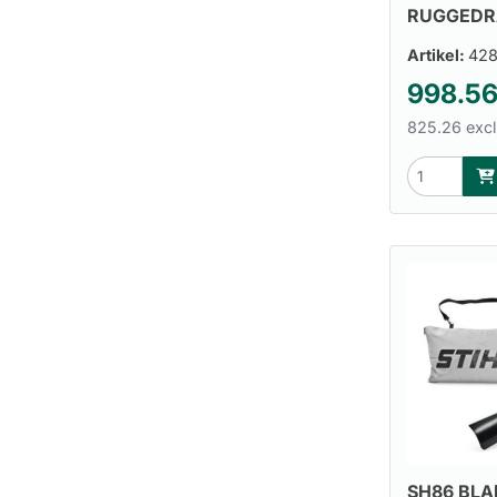
RUGGEDR
Artikel:
42
998.5
825.26 excl
SH86 BLA