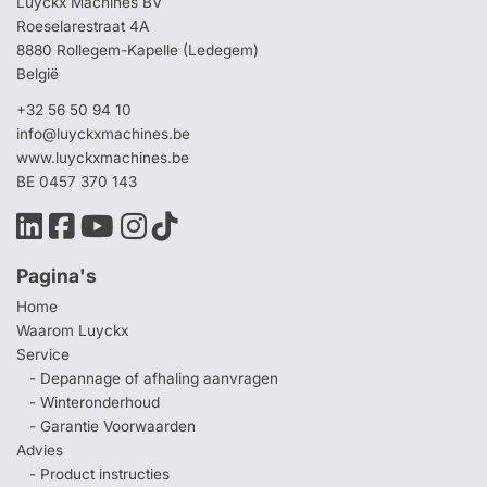
Luyckx Machines BV
Roeselarestraat 4A
8880 Rollegem-Kapelle (Ledegem)
België
+32 56 50 94 10
info@luyckxmachines.be
www.luyckxmachines.be
BE 0457 370 143
Pagina's
Home
Waarom Luyckx
Service
- Depannage of afhaling aanvragen
- Winteronderhoud
- Garantie Voorwaarden
Advies
- Product instructies