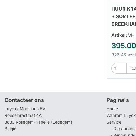
HUUR KRA
+ SORTEE
BREEKHA
Artikel:
VH 
395.0
326.45 excl
Contacteer ons
Pagina's
Luyckx Machines BV
Home
Roeselarestraat 4A
Waarom Luyck
8880 Rollegem-Kapelle (Ledegem)
Service
België
- Depannage 
- Winteronde