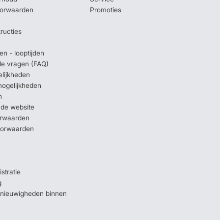
oorwaarden
Promoties
tructies
en - looptijden
lde vragen (FAQ)
elijkheden
mogelijkheden
n
 de website
orwaarden
oorwaarden
stratie
g
e nieuwigheden binnen