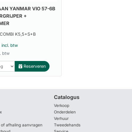
AN YANMAR VIO 57-6B
RGRIJPER +
MER
COMBI K5,5+S+B
0
incl. btw
. btw
Reserveren
Catalogus
Verkoop
x
Onderdelen
Verhuur
of afhaling aanvragen
Tweedehands
rhoud
Service