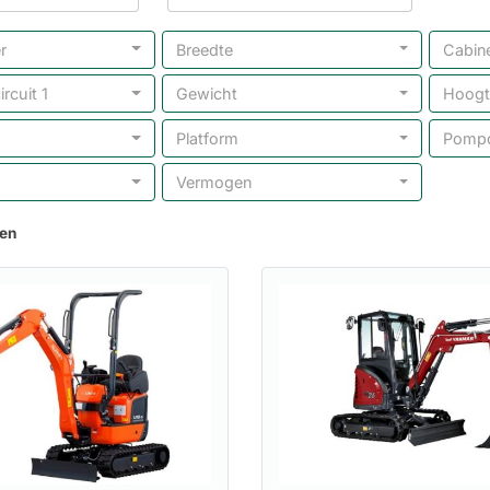
r
Breedte
Cabin
rcuit 1
Gewicht
Hoogt
Platform
Pompd
Vermogen
ten