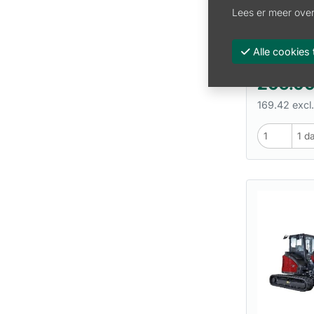
Lees er meer over
HUUR KRA
Alle cooki
Artikel:
VH 
205.0
169.42 excl