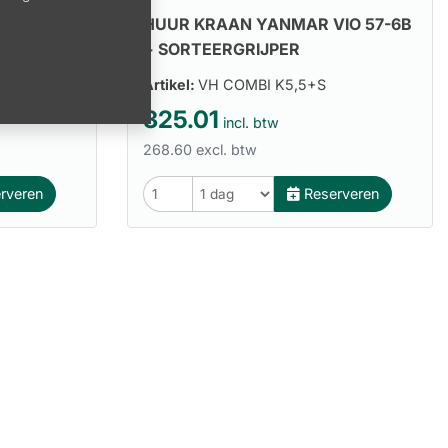
IO 57-6B
HUUR KRAAN YANMAR VIO 57-6B
+ SORTEERGRIJPER
Artikel:
VH COMBI K5,5+S
325.01
incl. btw
268.60 excl. btw
rveren
Reserveren