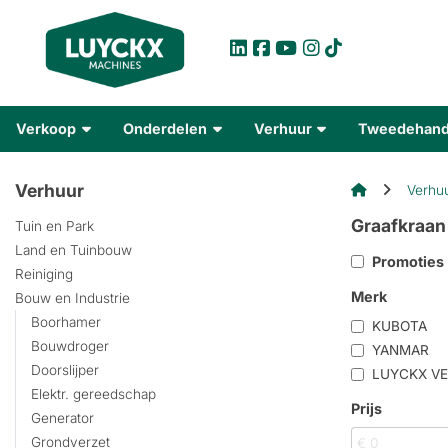
Verkoop
Onderdelen
Verhuur
Tweedehan
Verhuur
Verhu
Graafkraan
Tuin en Park
Land en Tuinbouw
Promoties
Reiniging
Merk
Bouw en Industrie
Boorhamer
KUBOTA
Bouwdroger
YANMAR
Doorslijper
LUYCKX V
Elektr. gereedschap
Prijs
Generator
Grondverzet