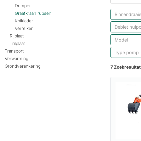
Dumper
Graafkraan rupsen
Binnendraaie
Kniklader
Debiet hulpci
Verreiker
Rijplaat
Model
Trilplaat
Transport
Type pomp
Verwarming
Grondverankering
7 Zoekresulta