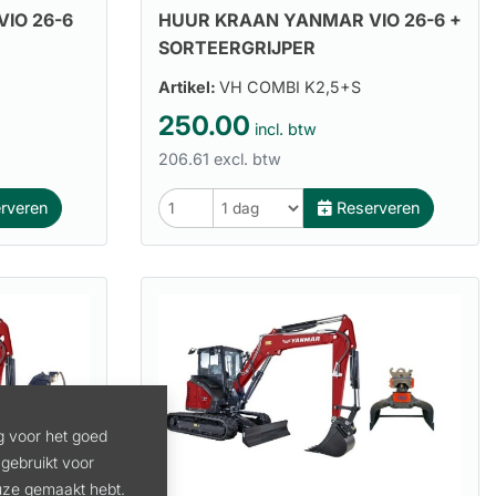
IO 26-6
HUUR KRAAN YANMAR VIO 26-6 +
SORTEERGRIJPER
Artikel:
VH COMBI K2,5+S
250.00
incl. btw
206.61 excl. btw
rveren
Reserveren
g voor het goed
gebruikt voor
euze gemaakt hebt.