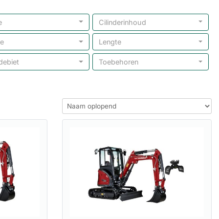
e
Cilinderinhoud
e
Lengte
ebiet
Toebehoren