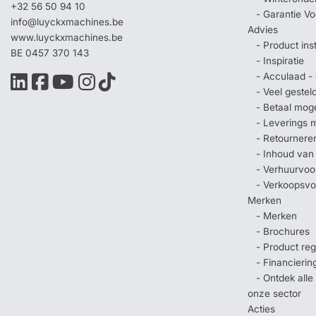
+32 56 50 94 10
- Garantie V
info@luyckxmachines.be
Advies
www.luyckxmachines.be
- Product ins
BE 0457 370 143
- Inspiratie
- Acculaad - 
- Veel geste
- Betaal mog
- Leverings 
- Retournere
- Inhoud van
- Verhuurvo
- Verkoopsv
Merken
- Merken
- Brochures
- Product regi
- Financierin
- Ontdek all
onze sector
Acties