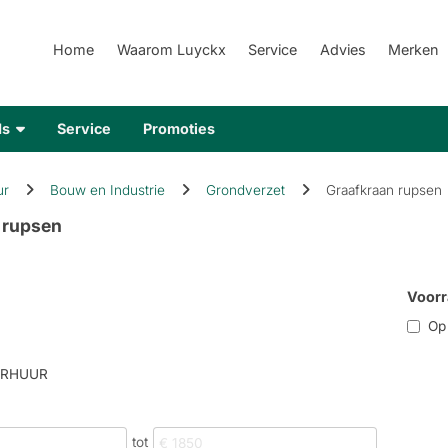
Home
Waarom Luyckx
Service
Advies
Merken
ds
Service
Promoties
ur
Bouw en Industrie
Grondverzet
Graafkraan rupsen
 rupsen
Voorr
Op r
ERHUUR
tot