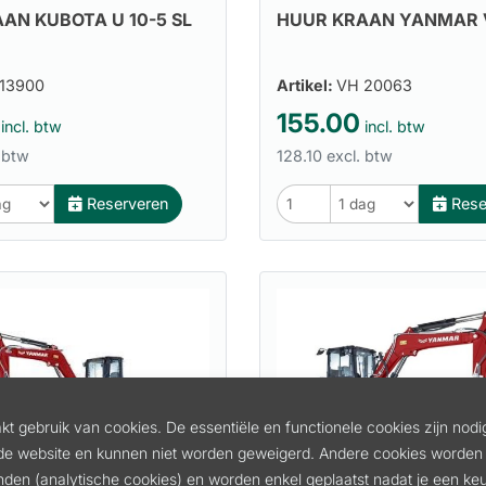
AN KUBOTA U 10-5 SL
HUUR KRAAN YANMAR V
13900
Artikel:
VH 20063
155.00
incl. btw
incl. btw
 btw
128.10 excl. btw
Reserveren
Rese
t gebruik van cookies. De essentiële en functionele cookies zijn nodi
de website en kunnen niet worden geweigerd. Andere cookies worden 
inden (analytische cookies) en worden enkel geplaatst nadat je een k