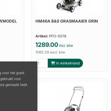
UWMODEL
HM46A B&S GRASMAAIER GRIN
Artikel:
PFO-0078
1289.00
incl. btw
1065.29 excl. btw
In winkelmand
g voor het goed
gebruikt voor
euze gemaakt hebt.