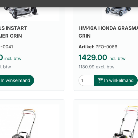
S INSTART
HM46A HONDA GRASM
IER GRIN
GRIN
-0041
Artikel:
PFO-0066
0
1429.00
incl. btw
incl. btw
l. btw
1180.99 excl. btw
In winkelmand
In winkelmand