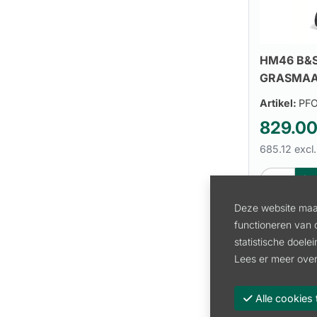
HM46 B&
GRASMAA
Artikel:
PF
829.0
685.12 excl
Deze website maak
functioneren van 
statistische doele
Lees er meer over
Alle cooki