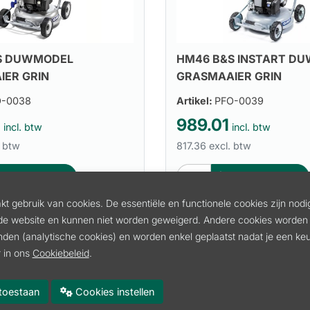
S DUWMODEL
HM46 B&S INSTART D
IER GRIN
GRASMAAIER GRIN
O-0038
Artikel:
PFO-0039
0
989.01
incl. btw
incl. btw
. btw
817.36 excl. btw
In winkelmand
In winkelmand
t gebruik van cookies. De essentiële en functionele cookies zijn nodi
de website en kunnen niet worden geweigerd. Andere cookies worden 
inden (analytische cookies) en worden enkel geplaatst nadat je een k
 in ons
Cookiebeleid
.
es toestaan
Cookies instellen