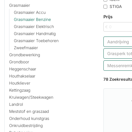
Grasmaaier
STIGA
Grasmaaier Accu
Prijs
Grasmaaier Benzine
Grasmaaier Elektrisch
Grasmaaier Handmatig
Grasmaaier Toebehoren
Aandrijving
Zweefmaaier
Grasperk to
Grondbewerking
Grondboor
Messenremk
Heggenschaar
Houthakselaar
78 Zoekresult
Houtkliever
Kettingzaag
Kruiwagen/Steekwagen
Landrol
Meststof en graszaad
Onderhoud kunstgras
Onkruidbestrijding