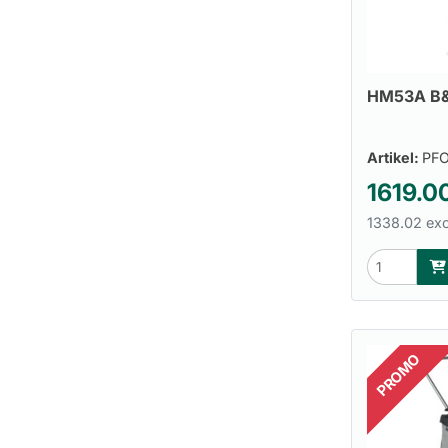
HM53A B&
Artikel:
PF
1619.0
1338.02 exc
PROMO