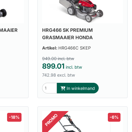
MAAIER
HRG466 SK PREMIUM
GRASMAAIER HONDA
Artikel:
HRG466C SKEP
949.00 incl. btw
899.01
incl. btw
742.98 excl. btw
In winkelmand
PROMO
-18%
-6%