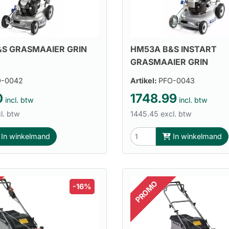
S GRASMAAIER GRIN
HM53A B&S INSTART
GRASMAAIER GRIN
O-0042
Artikel:
PFO-0043
0
1748.99
incl. btw
incl. btw
l. btw
1445.45 excl. btw
In winkelmand
In winkelmand
PROMO
-16%