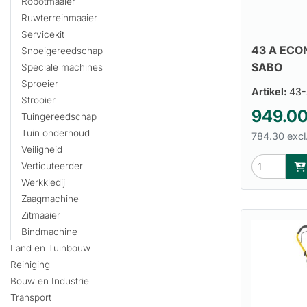
Robotmaaier
Ruwterreinmaaier
Servicekit
43 A EC
Snoeigereedschap
SABO
Speciale machines
Sproeier
Artikel:
43
Strooier
949.0
Tuingereedschap
Tuin onderhoud
784.30 excl
Veiligheid
Verticuteerder
Werkkledij
Zaagmachine
Zitmaaier
Bindmachine
Land en Tuinbouw
Reiniging
Bouw en Industrie
Transport