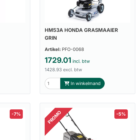
HM53A HONDA GRASMAAIER
GRIN
Artikel:
PFO-0068
1729.01
incl. btw
1428.93 excl. btw
In winkelmand
PROMO
-7%
-5%