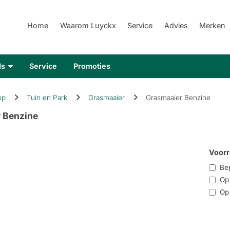
Home
Waarom Luyckx
Service
Advies
Merken
ds
Service
Promoties
op
Tuin en Park
Grasmaaier
Grasmaaier Benzine
 Benzine
Voorr
Bep
Op r
Op 