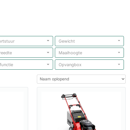
rtstuur
Gewicht
reedte
Maaihoogte
functie
Opvangbox