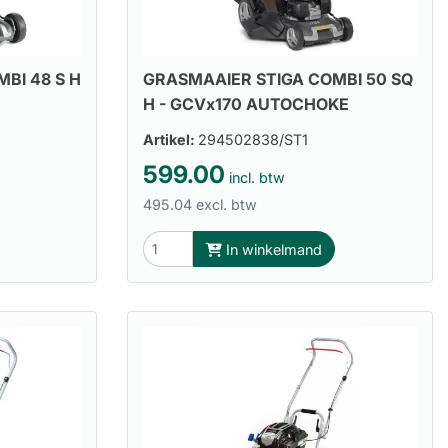
BI 48 S H
GRASMAAIER STIGA COMBI 50 SQ
H - GCVx170 AUTOCHOKE
Artikel:
294502838/ST1
599.00
incl. btw
495.04 excl. btw
In winkelmand