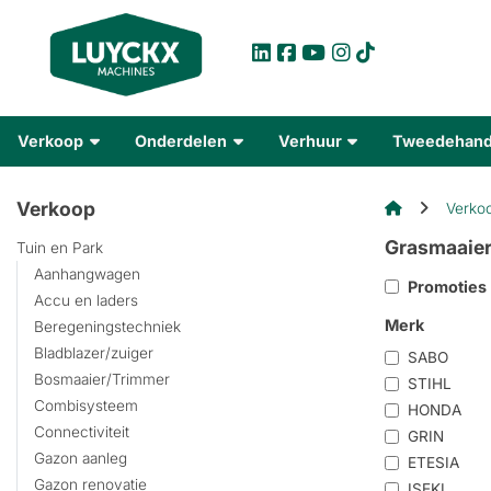
Verkoop
Onderdelen
Verhuur
Tweedehan
Verkoop
Verko
Grasmaaier
Tuin en Park
Aanhangwagen
Promoties
Accu en laders
Merk
Beregeningstechniek
Bladblazer/zuiger
SABO
Bosmaaier/Trimmer
STIHL
Combisysteem
HONDA
Connectiviteit
GRIN
Gazon aanleg
ETESIA
Gazon renovatie
ISEKI