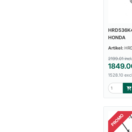
HRD536K
HONDA
Artikel:
HR
2199.01 incl
1849.0
1528.10 exc
PROMO