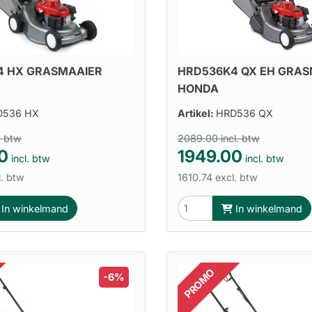
4 HX GRASMAAIER
HRD536K4 QX EH GRAS
HONDA
D536 HX
Artikel:
HRD536 QX
. btw
2089.00 incl. btw
0
1949.00
incl. btw
incl. btw
l. btw
1610.74 excl. btw
In winkelmand
In winkelmand
PROMO
-6%