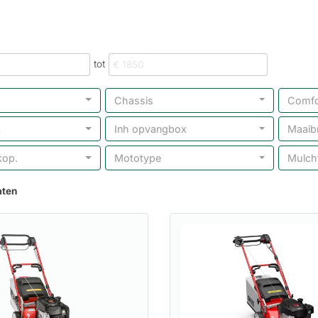
tot
Chassis
Comfo
t
Inh opvangbox
Maaib
op.
Mototype
Mulch
aten