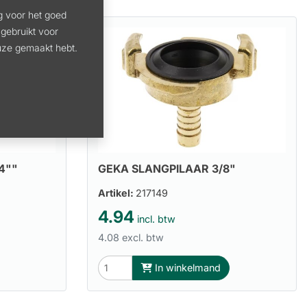
g voor het goed
gebruikt voor
euze gemaakt hebt.
4""
GEKA SLANGPILAAR 3/8"
Artikel:
217149
4.94
incl. btw
4.08 excl. btw
In winkelmand