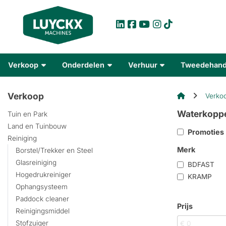
Verkoop
Onderdelen
Verhuur
Tweedehan
Verkoop
Verko
Waterkoppe
Tuin en Park
Land en Tuinbouw
Promoties
Reiniging
Merk
Borstel/Trekker en Steel
Glasreiniging
BDFAST
Hogedrukreiniger
KRAMP
Ophangsysteem
Paddock cleaner
Prijs
Reinigingsmiddel
Stofzuiger