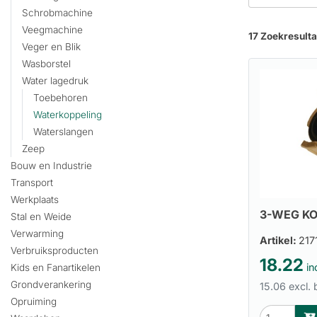
Schrobmachine
Veegmachine
17 Zoekresult
Veger en Blik
Wasborstel
Water lagedruk
Toebehoren
Waterkoppeling
Waterslangen
Zeep
Bouw en Industrie
Transport
Werkplaats
3-WEG KO
Stal en Weide
Verwarming
Artikel:
217
Verbruiksproducten
18.22
in
Kids en Fanartikelen
Grondverankering
15.06 excl.
Opruiming