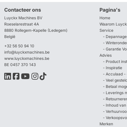
Contacteer ons
Pagina's
Luyckx Machines BV
Home
Roeselarestraat 4A
Waarom Luyck
8880 Rollegem-Kapelle (Ledegem)
Service
België
- Depannage 
- Winteronde
+32 56 50 94 10
- Garantie V
info@luyckxmachines.be
Advies
www.luyckxmachines.be
- Product ins
BE 0457 370 143
- Inspiratie
- Acculaad - 
- Veel geste
- Betaal mog
- Leverings 
- Retournere
- Inhoud van
- Verhuurvo
- Verkoopsv
Merken