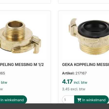
PELING MESSING M 1/2
GEKA KOPPELING MESSI
165
Artikel:
217167
4.17
. btw
incl. btw
tw
3.45 excl. btw
In winkelmand
In winkelmand