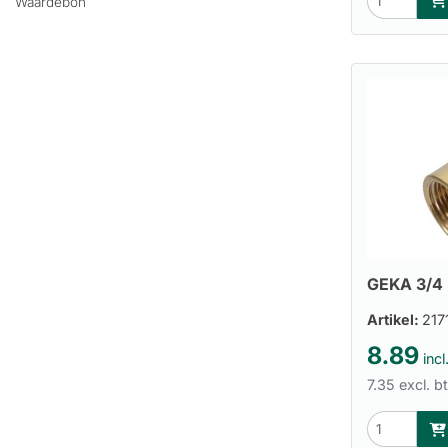
Waardebon
GEKA 3/4 
Artikel:
217
8.89
incl
7.35 excl. b