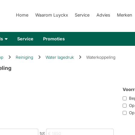
Home
Waarom Luyckx
Service
Advies
Merken
ds
Service
Promoties
op
Reiniging
Water lagedruk
Waterkoppeling
ling
Voorr
Bep
Op r
Op 
tot