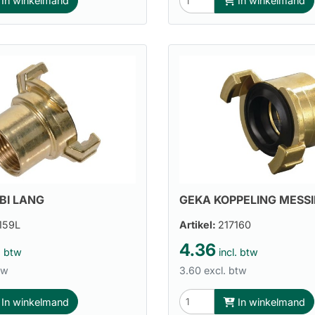
In winkelmand
In winkelmand
BI LANG
GEKA KOPPELING MESSI
159L
Artikel:
217160
4.36
. btw
incl. btw
tw
3.60 excl. btw
In winkelmand
In winkelmand