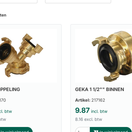
aten
PPELING
GEKA 1 1/2"" BINNEN
170
Artikel:
217162
9.87
cl. btw
incl. btw
 btw
8.16 excl. btw