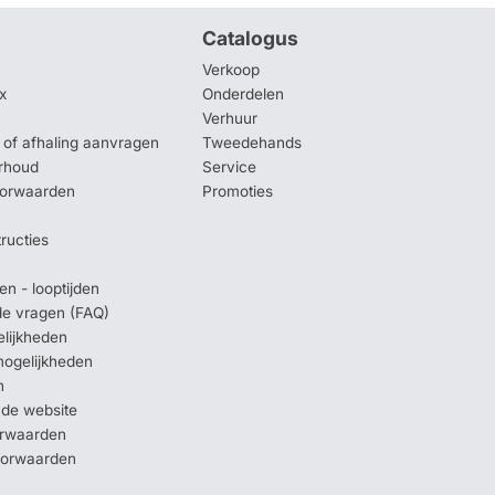
Catalogus
Verkoop
x
Onderdelen
Verhuur
of afhaling aanvragen
Tweedehands
rhoud
Service
oorwaarden
Promoties
tructies
en - looptijden
lde vragen (FAQ)
elijkheden
mogelijkheden
n
 de website
orwaarden
oorwaarden