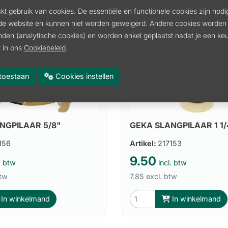
t gebruik van cookies. De essentiële en functionele cookies zijn nodi
de website en kunnen niet worden geweigerd. Andere cookies worden 
inden (analytische cookies) en worden enkel geplaatst nadat je een k
 in ons
Cookiebeleid
.
es toestaan
Cookies instellen
NGPILAAR 5/8"
GEKA SLANGPILAAR 1 1/
156
Artikel:
217153
9.50
. btw
incl. btw
btw
7.85 excl. btw
In winkelmand
In winkelmand