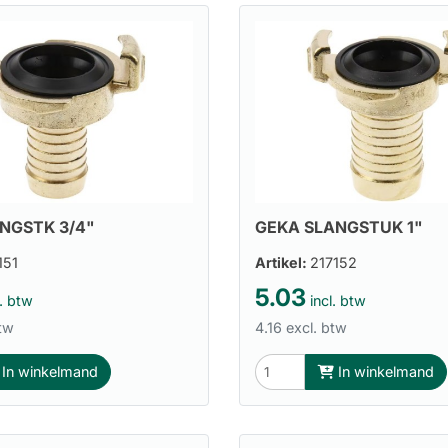
NGSTK 3/4"
GEKA SLANGSTUK 1"
151
Artikel:
217152
5.03
. btw
incl. btw
btw
4.16 excl. btw
In winkelmand
In winkelmand