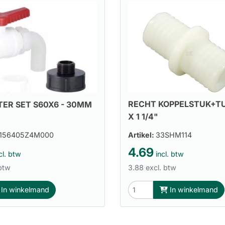
RECHT KOPPELSTUK+TUL
TER SET S60X6 - 30MM
X 1 1/4"
0156405Z4M000
Artikel:
33SHM114
4.69
cl. btw
incl. btw
 btw
3.88 excl. btw
In winkelmand
In winkelmand