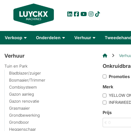
Verkoop
Onderdelen
Verhuur
Tweedehan
Verhuur
Verhu
Onkruidbra
Tuin en Park
Bladblazer/zuiger
Promoties
Bosmaaier/Trimmer
Merk
Combisysteem
Gazon aanleg
YELLOW O
Gazon renovatie
INFRAWEE
Grasmaaier
Prijs
Grondbewerking
Grondboor
Heggenschaar