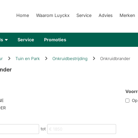
Home
Waarom Luyckx
Service
Advies
Merken
ds
Service
Promoties
ur
Tuin en Park
Onkruidbestrijding
Onkruidbrander
nder
Voorr
NE
Op r
DER
tot