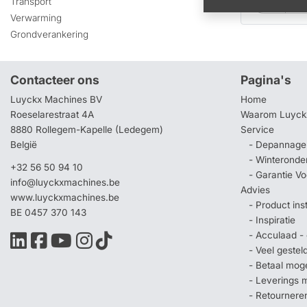
Transport
Verwarming
Grondverankering
Contacteer ons
Pagina's
Luyckx Machines BV
Home
Roeselarestraat 4A
Waarom Luyck
8880 Rollegem-Kapelle (Ledegem)
Service
België
- Depannage 
- Winteronde
+32 56 50 94 10
- Garantie V
info@luyckxmachines.be
Advies
www.luyckxmachines.be
- Product ins
BE 0457 370 143
- Inspiratie
- Acculaad - 
- Veel geste
- Betaal mog
- Leverings 
- Retournere