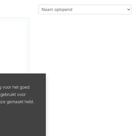
ER
g voor het goed
gebruikt voor
euze gemaakt hebt.