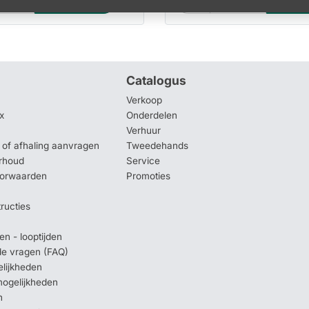
Reserveren
Rese
Catalogus
Verkoop
x
Onderdelen
Verhuur
of afhaling aanvragen
Tweedehands
rhoud
Service
oorwaarden
Promoties
tructies
en - looptijden
lde vragen (FAQ)
elijkheden
mogelijkheden
n