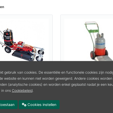
ten
KRUIDBRANDER
HUUR ONKRUIDBRAND
t gebruik van cookies. De essentiële en functionele cookies zijn nodi
EDER MASTER 510R
YELLOW ONE
de website en kunnen niet worden geweigerd. Andere cookies worden 
inden (analytische cookies) en worden enkel geplaatst nadat je een k
IW151218
Artikel:
VH 910348004
 in ons
Cookiebeleid
.
60.00
cl. btw
incl. btw
 btw
49.59 excl. btw
es toestaan
Cookies instellen