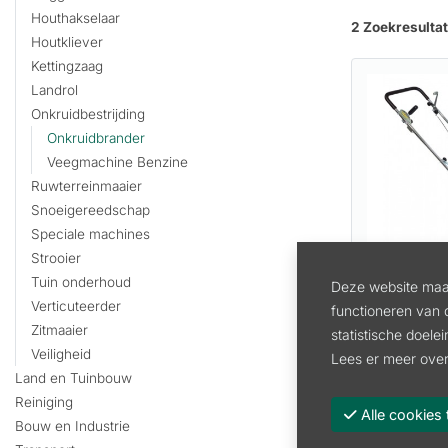
Houthakselaar
2 Zoekresulta
Houtkliever
Kettingzaag
Landrol
Onkruidbestrijding
Onkruidbrander
Veegmachine Benzine
Ruwterreinmaaier
Snoeigereedschap
Speciale machines
Strooier
HUUR ON
Tuin onderhoud
Deze website maak
INFRAWE
Verticuteerder
functioneren van 
Zitmaaier
statistische doele
Artikel:
VH 
Veiligheid
Lees er meer over
99.99
in
Land en Tuinbouw
Reiniging
82.64 excl.
Alle cooki
Bouw en Industrie