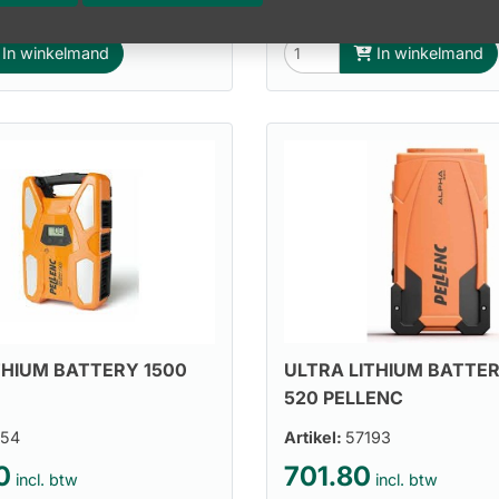
. btw
1120.00 excl. btw
In winkelmand
In winkelmand
ULTRA LITHIUM BATTE
THIUM BATTERY 1500
520 PELLENC
254
Artikel:
57193
0
701.80
incl. btw
incl. btw