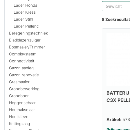
Lader Honda
Gewicht
Lader Kress
Lader Stihl
8 Zoekresulta
Lader Pellenc
Beregeningstechniek
Bladblazer/zuiger
Bosmaaier/Trimmer
Combisysteem
Connectiviteit
Gazon aanleg
Gazon renovatie
Grasmaaier
Grondbewerking
BATTERIJ
Grondboor
C3X PELL
Heggenschaar
Houthakselaar
Houtkliever
Artikel:
573
Kettingzaag
Prijs op aa