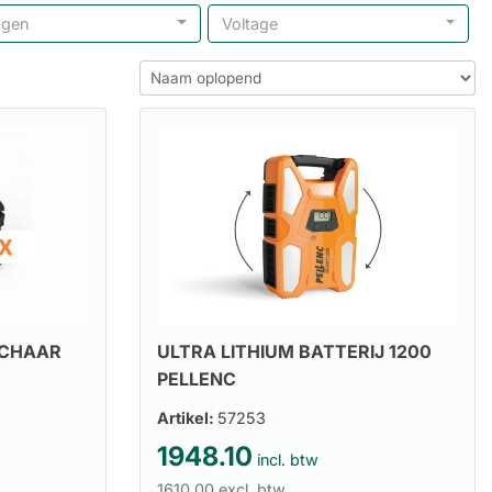
ogen
Voltage
SCHAAR
ULTRA LITHIUM BATTERIJ 1200
PELLENC
Artikel:
57253
1948.10
incl. btw
1610.00 excl. btw