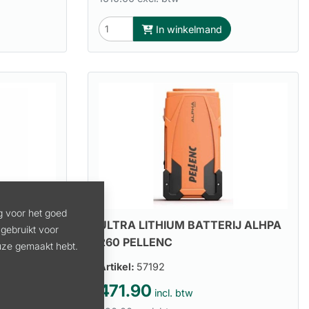
In winkelmand
g voor het goed
IJ 750
ULTRA LITHIUM BATTERIJ ALHPA
gebruikt voor
260 PELLENC
euze gemaakt hebt.
Artikel:
57192
471.90
incl. btw