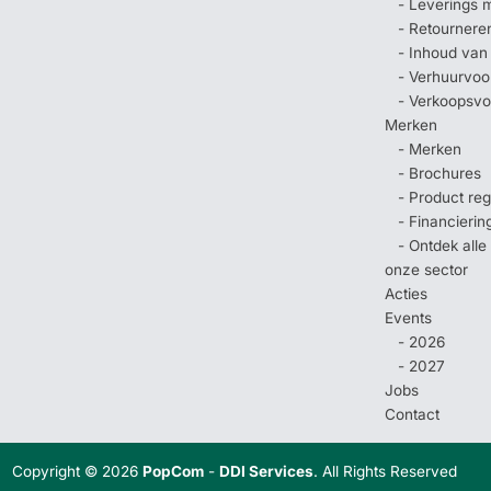
- Leverings 
- Retournere
- Inhoud van
- Verhuurvo
- Verkoopsv
Merken
- Merken
- Brochures
- Product regi
- Financierin
- Ontdek all
onze sector
Acties
Events
- 2026
- 2027
Jobs
Contact
Copyright © 2026
PopCom
-
DDI Services
. All Rights Reserved