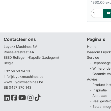
1960.00 exc
Contacteer ons
Pagina's
Luyckx Machines BV
Home
Roeselarestraat 4A
Waarom Luyck
8880 Rollegem-Kapelle (Ledegem)
Service
België
- Depannage 
- Winteronde
+32 56 50 94 10
- Garantie V
info@luyckxmachines.be
Advies
www.luyckxmachines.be
- Product ins
BE 0457 370 143
- Inspiratie
- Acculaad - 
- Veel geste
- Betaal mog