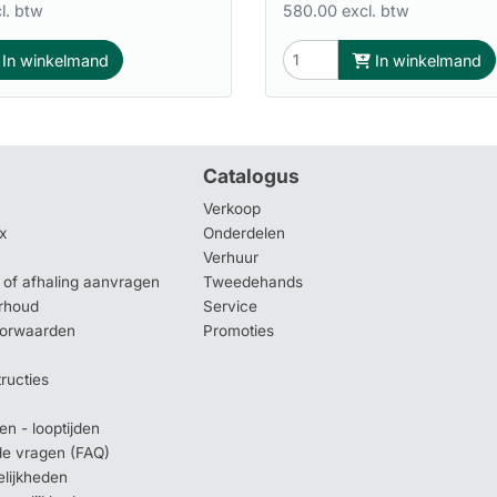
l. btw
580.00 excl. btw
In winkelmand
In winkelmand
Catalogus
Verkoop
x
Onderdelen
Verhuur
of afhaling aanvragen
Tweedehands
rhoud
Service
oorwaarden
Promoties
tructies
en - looptijden
lde vragen (FAQ)
elijkheden