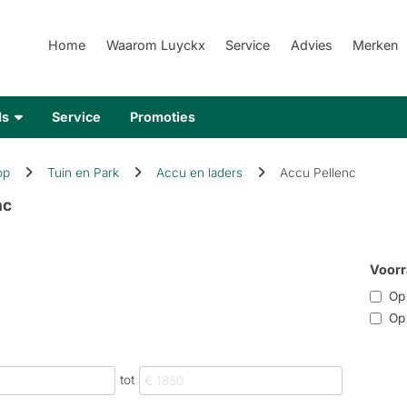
Home
Waarom Luyckx
Service
Advies
Merken
ds
Service
Promoties
op
Tuin en Park
Accu en laders
Accu Pellenc
nc
Voorr
Op r
Op 
tot