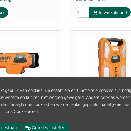
In winkelmand
kel
t gebruik van cookies. De essentiële en functionele cookies zijn nodi
THIUM BATTERIJ 250
ULTRA LITHIUM BATTER
de website en kunnen niet worden geweigerd. Andere cookies worden 
ENC
PELLENC
inden (analytische cookies) en worden enkel geplaatst nadat je een k
 in ons
Cookiebeleid
.
271PELLENC
Artikel:
57191
1355.20
incl. btw
incl. btw
es toestaan
Cookies instellen