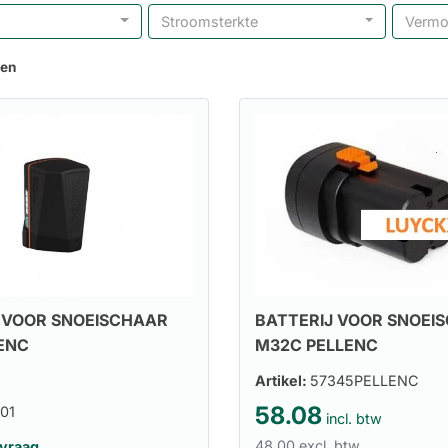
Stroomsterkte
Verm
ten
BATTERIJ VOOR SNOEI
 VOOR SNOEISCHAAR
M32C PELLENC
ENC
Artikel:
57345PELLENC
58.08
01
incl. btw
48.00 excl. btw
nvraag