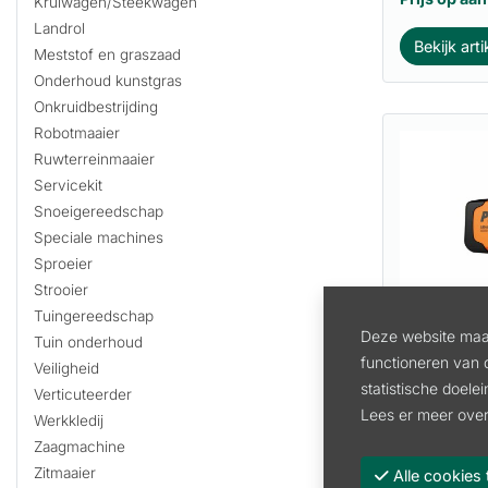
Kruiwagen/Steekwagen
Landrol
Bekijk arti
Meststof en graszaad
Onderhoud kunstgras
Onkruidbestrijding
Robotmaaier
Ruwterreinmaaier
Servicekit
Snoeigereedschap
Speciale machines
Sproeier
Strooier
Tuingereedschap
Deze website maak
Tuin onderhoud
ULTRA LI
functioneren van 
Veiligheid
EVO PELL
statistische doele
Verticuteerder
Lees er meer over
Artikel:
57
Werkkledij
Zaagmachine
713.90
Zitmaaier
Alle cooki