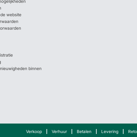
mogelijkheden
n
 de website
orwaarden
oorwaarden
stratie
g
e nieuwigheden binnen
Verkoop
Verhuur
Betalen
Levering
Reto