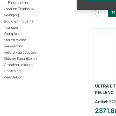
590.00 excl
Bindmachine
Land en Tuinbouw
Reiniging
Bouw en Industrie
Transport
Werkplaats
Stal en Weide
Verwarming
Verbruiksproducten
Kids en Fanartikelen
Grondverankering
Opruiming
Waardebon
ULTRA LI
PELLENC
Artikel:
57
2371.6