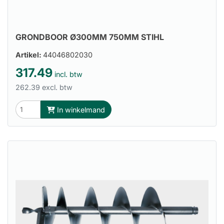
GRONDBOOR Ø300MM 750MM STIHL
Artikel:
44046802030
317.49
incl. btw
262.39 excl. btw
In winkelmand