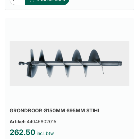
GRONDBOOR Ø150MM 695MM STIHL
Artikel:
44046802015
262.50
incl. btw