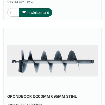
216.94 excl. btw
In winkelmand
GRONDBOOR Ø200MM 695MM STIHL
Artikel:
44046802020