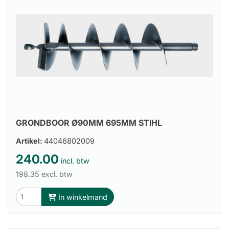
GRONDBOOR Ø90MM 695MM STIHL
Artikel:
44046802009
240.00
incl. btw
198.35 excl. btw
In winkelmand