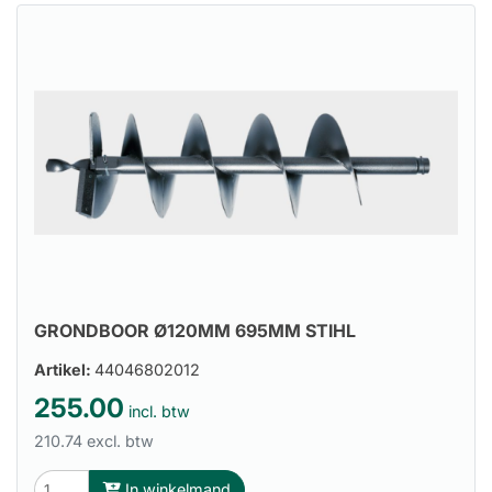
GRONDBOOR Ø120MM 695MM STIHL
Artikel:
44046802012
255.00
incl. btw
210.74 excl. btw
In winkelmand