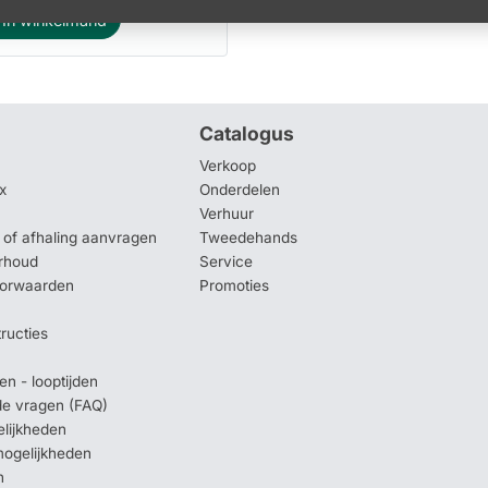
In winkelmand
Catalogus
Verkoop
x
Onderdelen
Verhuur
of afhaling aanvragen
Tweedehands
rhoud
Service
oorwaarden
Promoties
tructies
en - looptijden
lde vragen (FAQ)
elijkheden
mogelijkheden
n