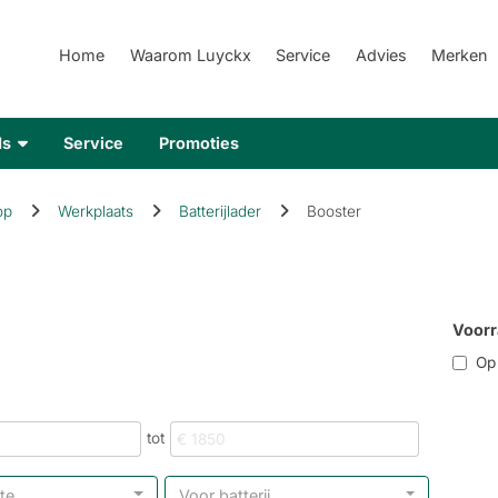
Home
Waarom Luyckx
Service
Advies
Merken
ds
Service
Promoties
op
Werkplaats
Batterijlader
Booster
Voorr
Op r
tot
te
Voor batterij