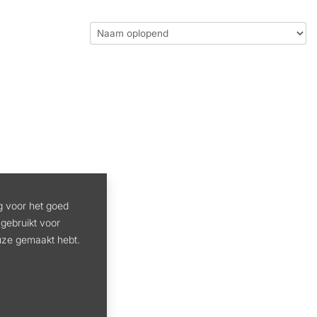
g voor het goed
gebruikt voor
euze gemaakt hebt.