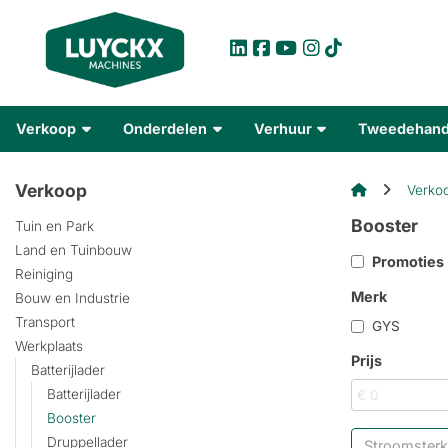
Verkoop
Onderdelen
Verhuur
Tweedehan
Verkoop
Verko
Booster
Tuin en Park
Land en Tuinbouw
Promoties
Reiniging
Merk
Bouw en Industrie
Transport
GYS
Werkplaats
Prijs
Batterijlader
Batterijlader
Booster
Druppellader
Stroomsterk