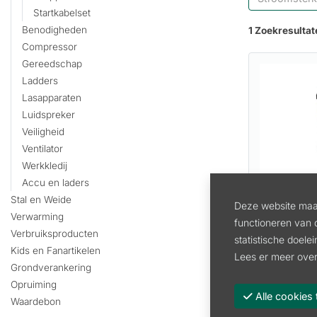
Startkabelset
Benodigheden
1 Zoekresultat
Compressor
Gereedschap
Ladders
Lasapparaten
Luidspreker
Veiligheid
Ventilator
Werkkledij
Accu en laders
Stal en Weide
Deze website maak
AUTONOM
Verwarming
functioneren van 
700
Verbruiksproducten
statistische doele
Kids en Fanartikelen
Artikel:
027
Lees er meer over
Grondverankering
773.12
i
Opruiming
Alle cooki
638.94 excl
Waardebon