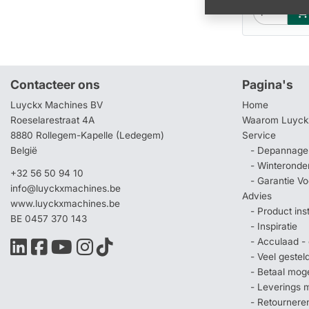
Contacteer ons
Pagina's
Luyckx Machines BV
Home
Roeselarestraat 4A
Waarom Luyck
8880 Rollegem-Kapelle (Ledegem)
Service
België
- Depannage 
- Winteronde
+32 56 50 94 10
- Garantie V
info@luyckxmachines.be
Advies
www.luyckxmachines.be
- Product ins
BE 0457 370 143
- Inspiratie
- Acculaad - 
- Veel geste
- Betaal mog
- Leverings 
- Retournere