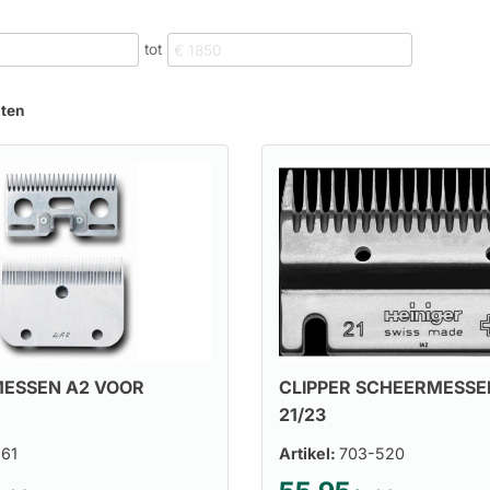
tot
aten
MESSEN A2 VOOR
CLIPPER SCHEERMESSE
21/23
61
Artikel:
703-520