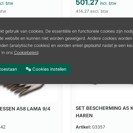
501.27
cl. btw
incl. btw
 btw
414.27 excl. btw
In winkelmand
In winkelmand
t gebruik van cookies. De essentiële en functionele cookies zijn nodi
de website en kunnen niet worden geweigerd. Andere cookies worden 
inden (analytische cookies) en worden enkel geplaatst nadat je een k
 in ons
Cookiebeleid
.
es toestaan
Cookies instellen
SET BESCHERMING A5 
SSEN A58 LAMA 9/4
HAREN
542
Artikel:
03357