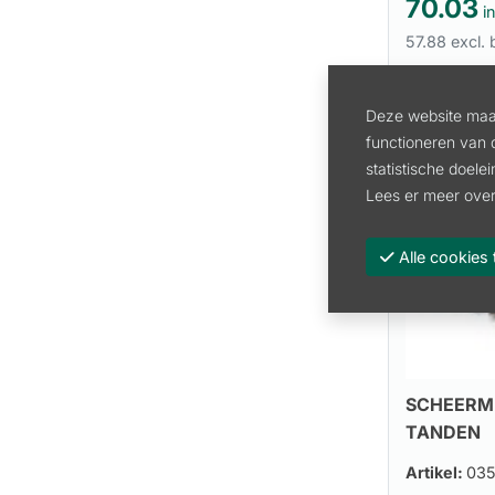
70.03
in
57.88 excl.
Deze website maak
functioneren van 
statistische doele
Lees er meer over
Alle cooki
SCHEERME
TANDEN
Artikel:
03