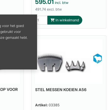
595.01
incl. btw
491.74 excl. btw
In winkelmand
g voor het goed
gebruikt voor
euze gemaakt hebt.
KOP VOOR
STEL MESSEN KOEIEN A56
Artikel:
03385