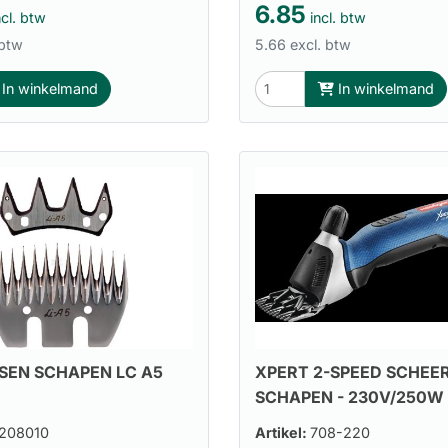
6.85
cl. btw
incl. btw
 btw
5.66 excl. btw
In winkelmand
In winkelmand
SEN SCHAPEN LC A5
XPERT 2-SPEED SCHEE
SCHAPEN - 230V/250W
208010
Artikel:
708-220