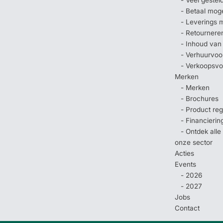
- Betaal mog
- Leverings 
- Retournere
- Inhoud van
- Verhuurvo
- Verkoopsv
Merken
- Merken
- Brochures
- Product regi
- Financierin
- Ontdek all
onze sector
Acties
Events
- 2026
- 2027
Jobs
Contact