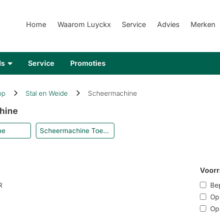
Home
Waarom Luyckx
Service
Advies
Merken
ds
Service
Promoties
op
Stal en Weide
Scheermachine
hine
ne
Scheermachine Toebehoren
Voorr
R
Bep
Op r
Op 