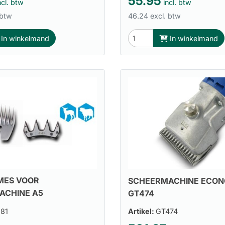
55.95
ncl. btw
incl. btw
 btw
46.24 excl. btw
In winkelmand
In winkelmand
MES VOOR
SCHEERMACHINE ECONO
ACHINE A5
GT474
81
Artikel:
GT474