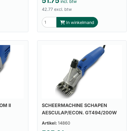
51.75
incl. btw
42.77 excl. btw
In winkelmand
M II
SCHEERMACHINE SCHAPEN
AESCULAP/ECON. GT494/200W
Artikel:
14860