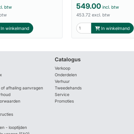
549.00
l. btw
incl. btw
 btw
453.72 excl. btw
In winkelmand
In winkelmand
Catalogus
Verkoop
x
Onderdelen
Verhuur
of afhaling aanvragen
Tweedehands
rhoud
Service
oorwaarden
Promoties
tructies
en - looptijden
lde vragen (FAQ)