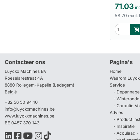
71.03
inc
58.70 excl.
Contacteer ons
Pagina's
Luyckx Machines BV
Home
Roeselarestraat 4A
Waarom Luyck
8880 Rollegem-Kapelle (Ledegem)
Service
België
- Depannage 
- Winteronde
+32 56 50 94 10
- Garantie V
info@luyckxmachines.be
Advies
www.luyckxmachines.be
- Product ins
BE 0457 370 143
- Inspiratie
- Acculaad - 
- Veel geste