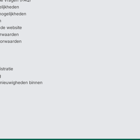
elijkheden
mogelijkheden
n
 de website
orwaarden
oorwaarden
stratie
g
e nieuwigheden binnen