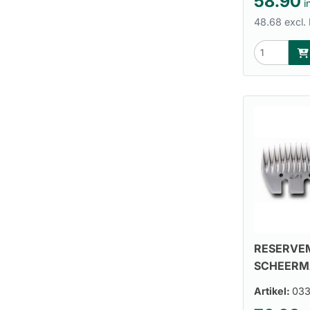
58.90
i
48.68 excl.
RESERVE
SCHEERM
Artikel:
033