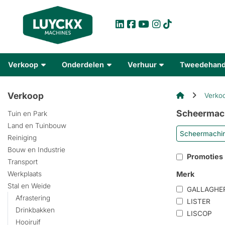
Verkoop
Onderdelen
Verhuur
Tweedehan
Verkoop
Verko
Scheermac
Tuin en Park
Land en Tuinbouw
Scheermachi
Reiniging
Bouw en Industrie
Promoties
Transport
Merk
Werkplaats
Stal en Weide
GALLAGHE
Afrastering
LISTER
Drinkbakken
LISCOP
Hooiruif