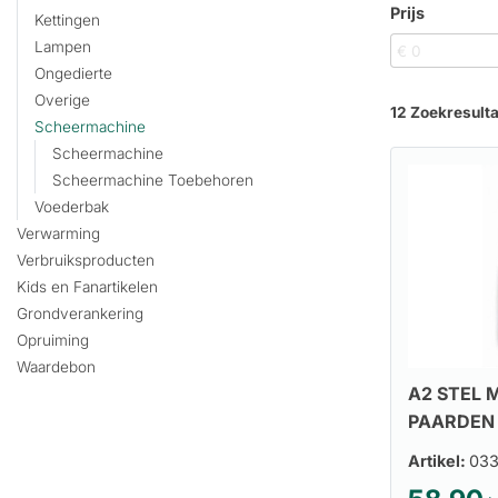
Prijs
Kettingen
Lampen
Ongedierte
Overige
12 Zoekresult
Scheermachine
Scheermachine
Scheermachine Toebehoren
Voederbak
Verwarming
Verbruiksproducten
Kids en Fanartikelen
Grondverankering
Opruiming
Waardebon
A2 STEL 
PAARDEN
Artikel:
033