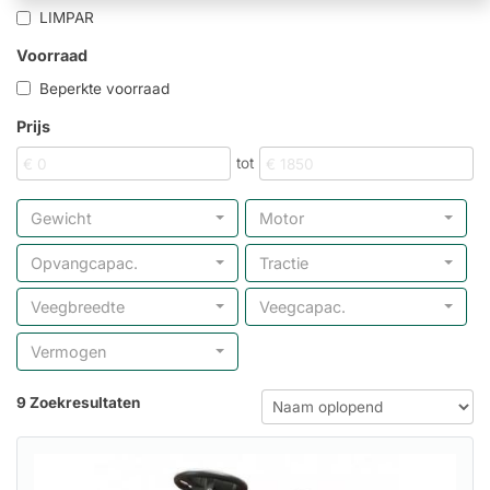
LIMPAR
Voorraad
Beperkte voorraad
Prijs
tot
Gewicht
Motor
Opvangcapac.
Tractie
Veegbreedte
Veegcapac.
Vermogen
9 Zoekresultaten