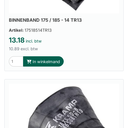
BINNENBAND 175 / 185 - 14 TR13
Artikel:
17518514TR13
13.18
incl. btw
10.89 excl. btw
In winkelmand