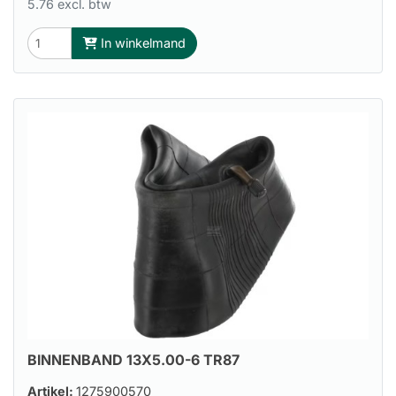
5.76 excl. btw
In winkelmand
BINNENBAND 13X5.00-6 TR87
Artikel:
1275900570