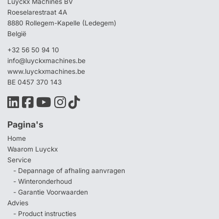
Luyckx Machines BV
Roeselarestraat 4A
8880 Rollegem-Kapelle (Ledegem)
België
+32 56 50 94 10
info@luyckxmachines.be
www.luyckxmachines.be
BE 0457 370 143
Pagina's
Home
Waarom Luyckx
Service
- Depannage of afhaling aanvragen
- Winteronderhoud
- Garantie Voorwaarden
Advies
- Product instructies