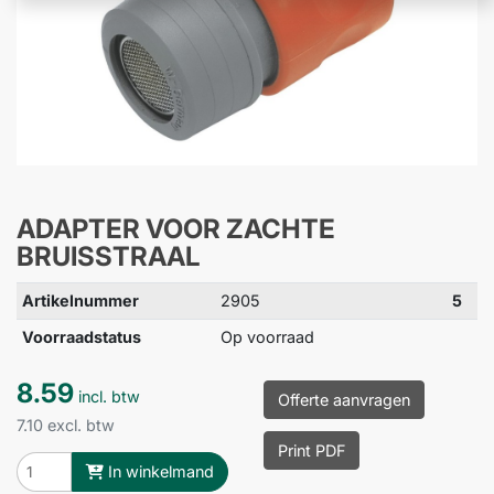
ADAPTER VOOR ZACHTE
BRUISSTRAAL
Artikelnummer
2905
5
Voorraadstatus
Op voorraad
8.59
incl. btw
Offerte aanvragen
7.10 excl. btw
Print PDF
In winkelmand