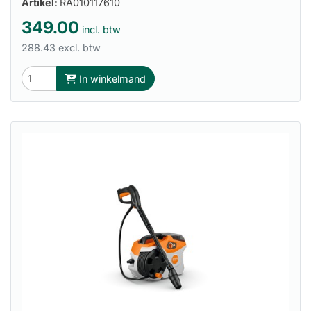
Artikel:
RA010117610
349.00
incl. btw
288.43 excl. btw
In winkelmand