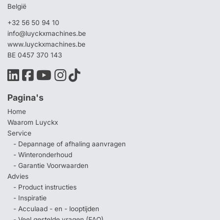
België
+32 56 50 94 10
info@luyckxmachines.be
www.luyckxmachines.be
BE 0457 370 143
Pagina's
Home
Waarom Luyckx
Service
- Depannage of afhaling aanvragen
- Winteronderhoud
- Garantie Voorwaarden
Advies
- Product instructies
- Inspiratie
- Acculaad - en - looptijden
- Veel gestelde vragen (FAQ)