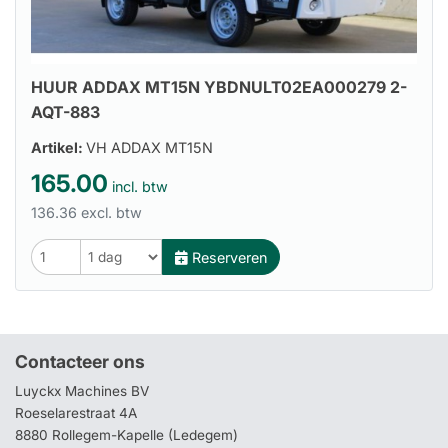
HUUR ADDAX MT15N YBDNULT02EA000279 2-
AQT-883
Artikel:
VH ADDAX MT15N
165.00
incl. btw
136.36 excl. btw
Reserveren
Contacteer ons
Luyckx Machines BV
Roeselarestraat 4A
8880 Rollegem-Kapelle (Ledegem)