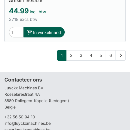
Artikel:
1804526
44.99
incl. btw
37.18 excl. btw
In winkelmand
1
2
3
4
5
6
Contacteer ons
Luyckx Machines BV
Roeselarestraat 4A
8880 Rollegem-Kapelle (Ledegem)
België
+32 56 50 94 10
info@luyckxmachines.be
www.luyckxmachines.be