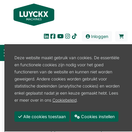
Inloggen
Deze website maakt gebruik van cookies. De essentiële
en functionele cookies zijn nodig voor het goed
Filter
functioneren van de website en kunnen niet worden
geweigerd. Andere cookies worden gebruikt voor
Verkoop
Tuin en Park
Beregeningstechniek
statistische doeleinden (analytische cookies) en worden
Beregeningstechniek
enkel geplaatst nadat je een keuze gemaakt hebt. Lees
er meer over in ons
Cookiebeleid
.
Beregeningssproeier
Beregeningspomp
Alle cookies toestaan
Cookies instellen
Pistool
Toebehoren
Waterkoppeling
Waterdarm