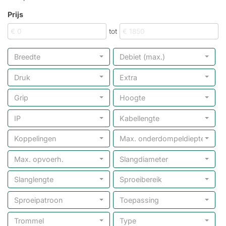
Prijs
tot
Breedte
Debiet (max.)
Druk
Extra
Grip
Hoogte
IP
Kabellengte
Koppelingen
Max. onderdompeldiepte
Max. opvoerh.
Slangdiameter
Slanglengte
Sproeibereik
Sproeipatroon
Toepassing
Trommel
Type