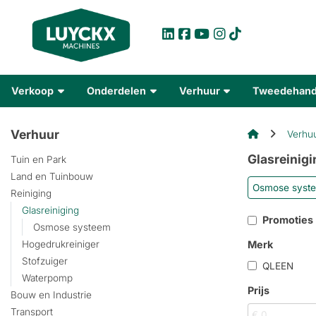
Verkoop
Onderdelen
Verhuur
Tweedehan
Verhuur
Verhu
Glasreinigi
Tuin en Park
Land en Tuinbouw
Osmose syst
Reiniging
Glasreiniging
Promoties
Osmose systeem
Merk
Hogedrukreiniger
Stofzuiger
QLEEN
Waterpomp
Prijs
Bouw en Industrie
Transport