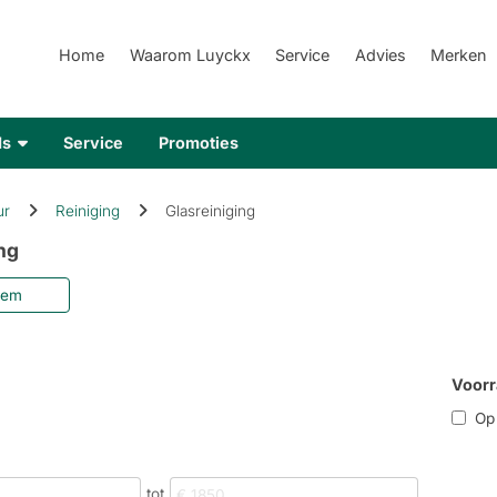
Home
Waarom Luyckx
Service
Advies
Merken
ds
Service
Promoties
ur
Reiniging
Glasreiniging
ng
eem
Voorr
Op r
tot