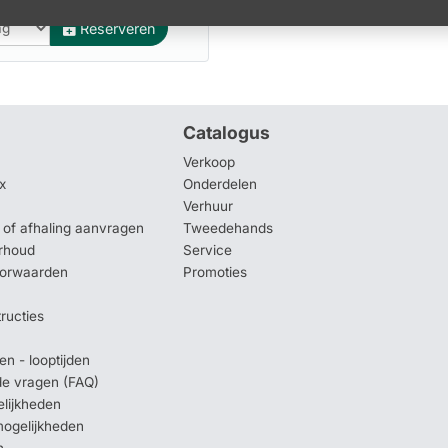
Reserveren
Catalogus
Verkoop
x
Onderdelen
Verhuur
of afhaling aanvragen
Tweedehands
rhoud
Service
oorwaarden
Promoties
tructies
en - looptijden
lde vragen (FAQ)
elijkheden
mogelijkheden
n