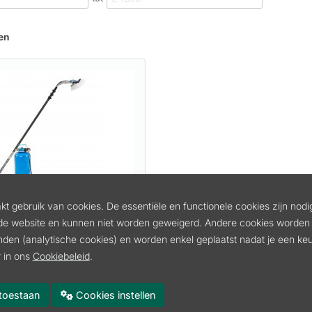
en
t gebruik van cookies. De essentiële en functionele cookies zijn nodi
NIGINGSMACHINE
de website en kunnen niet worden geweigerd. Andere cookies worden 
EIN MODEL
inden (analytische cookies) en worden enkel geplaatst nadat je een k
 QLEENKLEIN
 in ons
Cookiebeleid
.
incl. btw
es toestaan
Cookies instellen
 btw