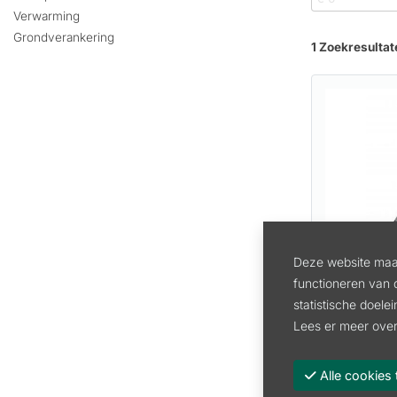
Verwarming
Grondverankering
1 Zoekresultat
Deze website maak
HUUR REI
functioneren van 
QLEEN KL
statistische doele
Artikel:
VH
Lees er meer over
189.99
Alle cooki
157.02 excl.