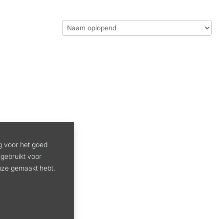
g voor het goed
gebruikt voor
euze gemaakt hebt.