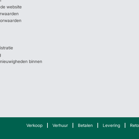
 de website
orwaarden
oorwaarden
stratie
g
e nieuwigheden binnen
Verkoop
Verhuur
Betalen
Levering
Reto