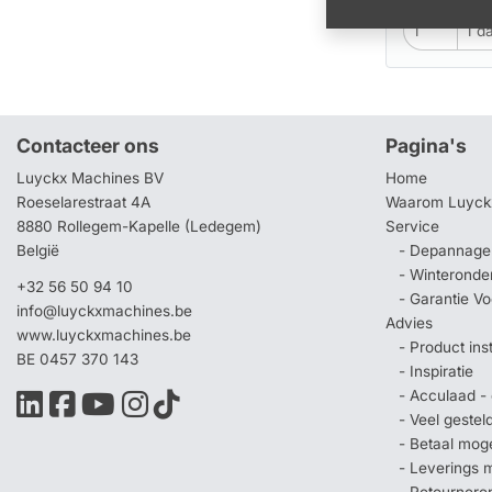
Contacteer ons
Pagina's
Luyckx Machines BV
Home
Roeselarestraat 4A
Waarom Luyck
8880 Rollegem-Kapelle (Ledegem)
Service
België
- Depannage 
- Winteronde
+32 56 50 94 10
- Garantie V
info@luyckxmachines.be
Advies
www.luyckxmachines.be
- Product ins
BE 0457 370 143
- Inspiratie
- Acculaad - 
- Veel geste
- Betaal mog
- Leverings 
- Retournere