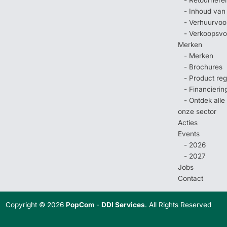
- Inhoud van
- Verhuurvo
- Verkoopsv
Merken
- Merken
- Brochures
- Product regi
- Financierin
- Ontdek all
onze sector
Acties
Events
- 2026
- 2027
Jobs
Contact
Copyright © 2026
PopCom
-
DDI Services
. All Rights Reserved