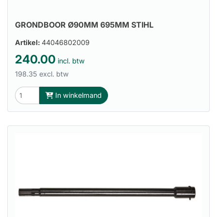
GRONDBOOR Ø90MM 695MM STIHL
Artikel:
44046802009
240.00
incl. btw
198.35 excl. btw
In winkelmand