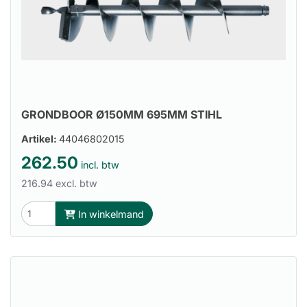
GRONDBOOR Ø150MM 695MM STIHL
Artikel:
44046802015
262.50
incl. btw
216.94 excl. btw
In winkelmand