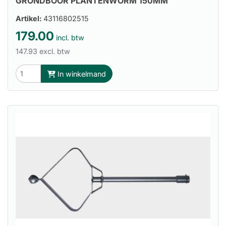
GRONDBOOR PLANTENWORM 150MM
Artikel:
43116802515
179.00
incl. btw
147.93 excl. btw
In winkelmand