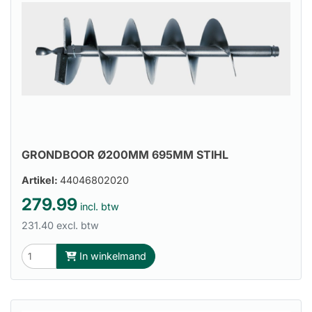
GRONDBOOR Ø200MM 695MM STIHL
Artikel:
44046802020
279.99
incl. btw
231.40 excl. btw
In winkelmand