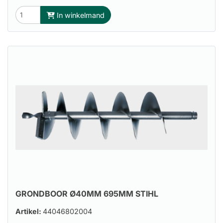
In winkelmand
GRONDBOOR Ø40MM 695MM STIHL
Artikel:
44046802004