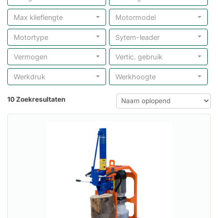
Max klieflengte
Motormodel
Motortype
Sytem-leader
Vermogen
Vertic. gebruik
Werkdruk
Werkhoogte
10 Zoekresultaten