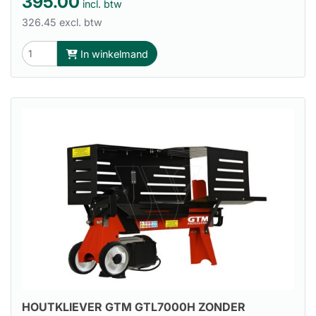
395.00
incl. btw
326.45 excl. btw
In winkelmand
HOUTKLIEVER GTM GTL7000H ZONDER