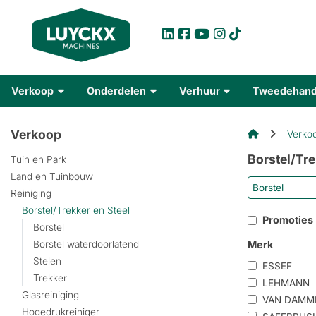
Verkoop
Onderdelen
Verhuur
Tweedehan
Verkoop
Verko
Borstel/Tre
Tuin en Park
Land en Tuinbouw
Borstel
Reiniging
Borstel/Trekker en Steel
Promoties
Borstel
Merk
Borstel waterdoorlatend
Stelen
ESSEF
Trekker
LEHMANN
Glasreiniging
VAN DAMM
Hogedrukreiniger