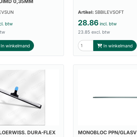
UIMD 0,35MM
LEVSUN
Artikel:
SBBILEVSOFT
28.86
cl. btw
incl. btw
btw
23.85 excl. btw
In winkelmand
In winkelmand
LOERWISS. DURA-FLEX
MONOBLOC PPN/GLASV