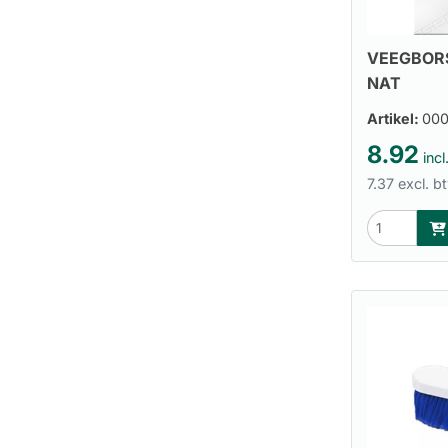
VEEGBOR
NAT
Artikel:
00
8.92
incl
7.37 excl. b