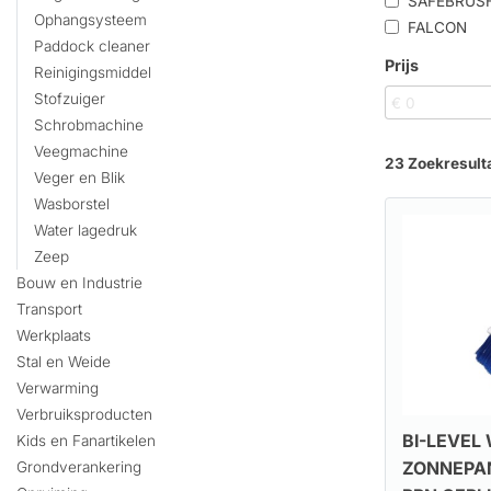
SAFEBRUS
Ophangsysteem
FALCON
Paddock cleaner
Prijs
Reinigingsmiddel
Stofzuiger
Schrobmachine
Veegmachine
23 Zoekresult
Veger en Blik
Wasborstel
Water lagedruk
Zeep
Bouw en Industrie
Transport
Werkplaats
Stal en Weide
Verwarming
Verbruiksproducten
BI-LEVEL
Kids en Fanartikelen
ZONNEPA
Grondverankering