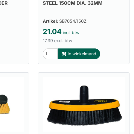
OER
STEEL 150CM DIA. 32MM
Artikel:
SB7054/150Z
21.04
incl. btw
17.39 excl. btw
In winkelmand