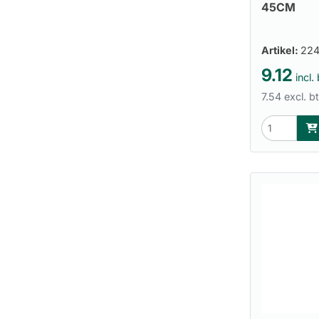
45CM
Artikel:
22
9.12
incl.
7.54 excl. b