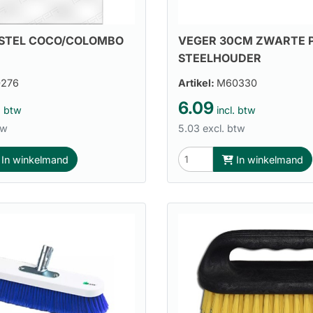
STEL COCO/COLOMBO
VEGER 30CM ZWARTE 
STEELHOUDER
0276
Artikel:
M60330
6.09
. btw
incl. btw
tw
5.03 excl. btw
In winkelmand
In winkelmand