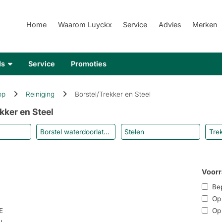
Home
Waarom Luyckx
Service
Advies
Merken
ds
Service
Promoties
op
Reiniging
Borstel/Trekker en Steel
kker en Steel
Borstel waterdoorlatend
Stelen
Tre
Voorr
Bep
Op r
E
Op 