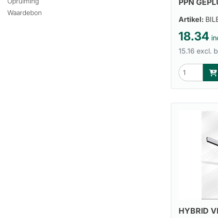
PPN GEPL
Opruiming
Waardebon
Artikel:
BI
18.34
in
15.16 excl. 
HYBRID V