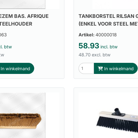
ZEM BAS. AFRIQUE
TANKBORSTEL RILSAN 
STEELHOUDER
(ENKEL VOOR STEEL M
063
Artikel:
40000018
58.93
l. btw
incl. btw
btw
48.70 excl. btw
In winkelmand
In winkelmand