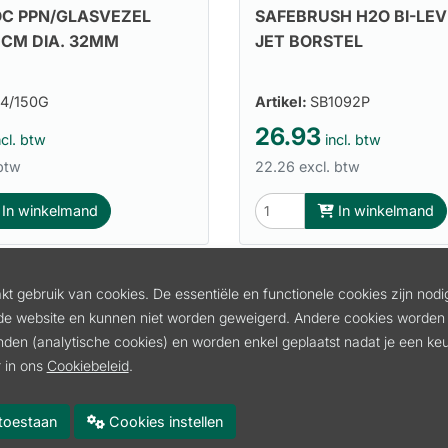
C PPN/GLASVEZEL
SAFEBRUSH H2O BI-LEV
0CM DIA. 32MM
JET BORSTEL
4/150G
Artikel:
SB1092P
26.93
cl. btw
incl. btw
 btw
22.26 excl. btw
In winkelmand
In winkelmand
t gebruik van cookies. De essentiële en functionele cookies zijn nodi
de website en kunnen niet worden geweigerd. Andere cookies worden 
inden (analytische cookies) en worden enkel geplaatst nadat je een k
 in ons
Cookiebeleid
.
es toestaan
Cookies instellen