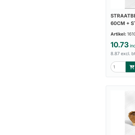
STRAATBE
60CM + 
Artikel:
161
10.73
inc
8.87 excl. 