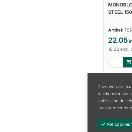
MONOBLO
STEEL 15
Artikel:
705
22.05
in
18.22 excl.
Deze website maak
functioneren van 
statistische doele
Lees er meer over
Alle cooki