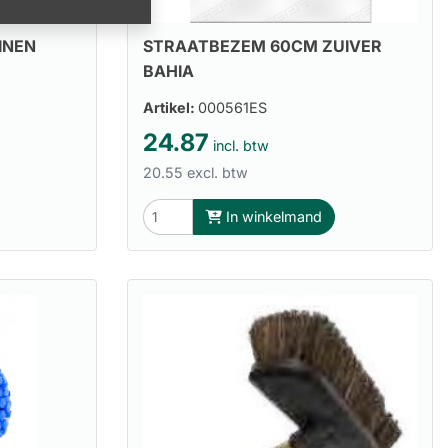
INEN
STRAATBEZEM 60CM ZUIVER
BAHIA
Artikel:
000561ES
24.87
incl. btw
20.55 excl. btw
In winkelmand