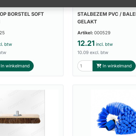
OP BORSTEL SOFT
STALBEZEM PVC / BALE
N
GELAKT
25
Artikel:
000529
12.21
l. btw
incl. btw
 btw
10.09 excl. btw
In winkelmand
In winkelmand