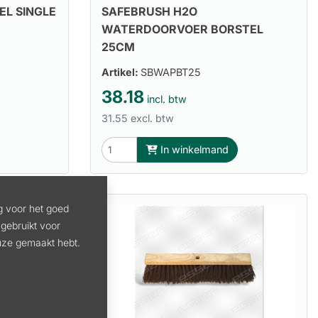
EL SINGLE
SAFEBRUSH H2O
WATERDOORVOER BORSTEL
25CM
Artikel:
SBWAPBT25
38.18
incl. btw
31.55 excl. btw
In winkelmand
g voor het goed
gebruikt voor
euze gemaakt hebt.