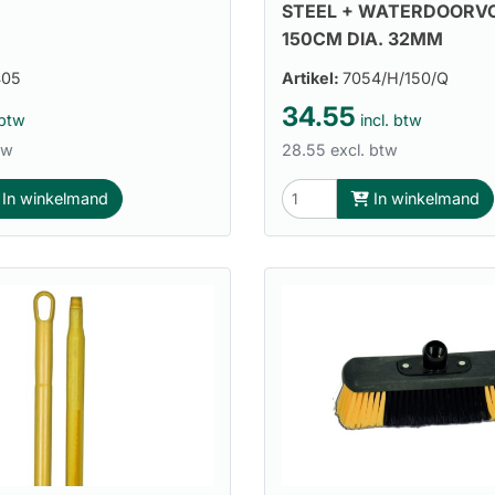
STEEL + WATERDOORV
150CM DIA. 32MM
405
Artikel:
7054/H/150/Q
34.55
 btw
incl. btw
tw
28.55 excl. btw
In winkelmand
In winkelmand