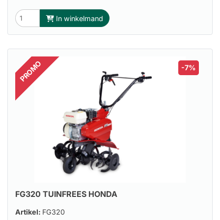
In winkelmand
PROMO
-7%
FG320 TUINFREES HONDA
Artikel:
FG320