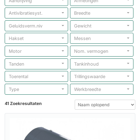
Aandrijving
Afmetingen
Antivibratiesyst.
Breedte
Geluidsverm.niv
Gewicht
Hakset
Messen
Motor
Nom. vermogen
Tanden
Tankinhoud
Toerental
Trillingswaarde
Type
Werkbreedte
41 Zoekresultaten