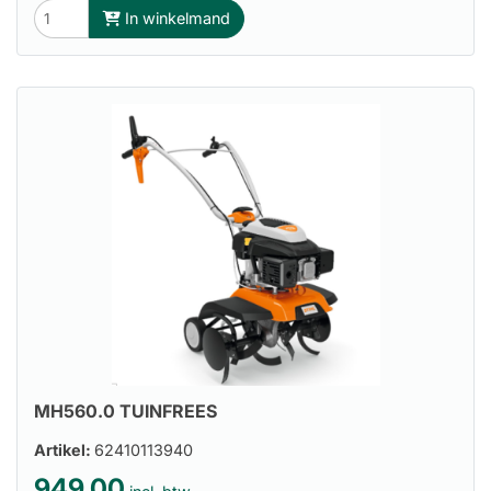
In winkelmand
MH560.0 TUINFREES
Artikel:
62410113940
949.00