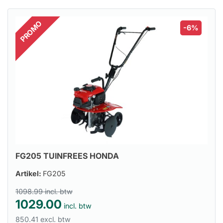
PROMO
-6%
FG205 TUINFREES HONDA
Artikel:
FG205
1098.99 incl. btw
1029.00
incl. btw
850.41 excl. btw