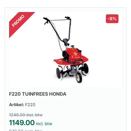
PROMO
-8%
F220 TUINFREES HONDA
Artikel:
F220
1249.00 incl. btw
1149.00
incl. btw