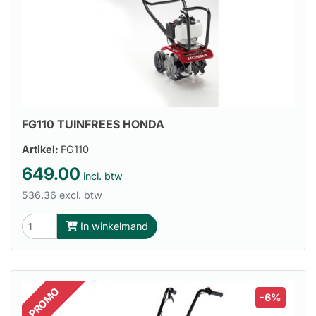
FG110 TUINFREES HONDA
Artikel:
FG110
649.00
incl. btw
536.36 excl. btw
In winkelmand
PROMO
-6%