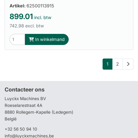
Artikel:
62500113915
899.01
incl. btw
742.98 excl. btw
In winkelmand
1
2
Contacteer ons
Luyckx Machines BV
Roeselarestraat 4A
8880 Rollegem-Kapelle (Ledegem)
België
+32 56 50 94 10
info@luyckxmachines.be