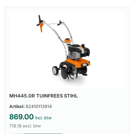
MH445.0R TUINFREES STIHL
Artikel:
62410113914
869.00
incl. btw
718.18 excl. btw