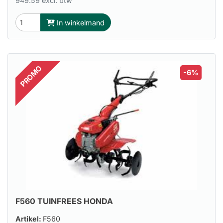
949.59 excl. btw
In winkelmand
PROMO
-6%
F560 TUINFREES HONDA
Artikel:
F560