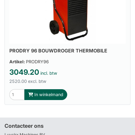
PRODRY 96 BOUWDROGER THERMOBILE
Artikel:
PRODRY96
3049.20
incl. btw
2520.00 excl. btw
In winkelmand
Contacteer ons
Luyckx Machines BV