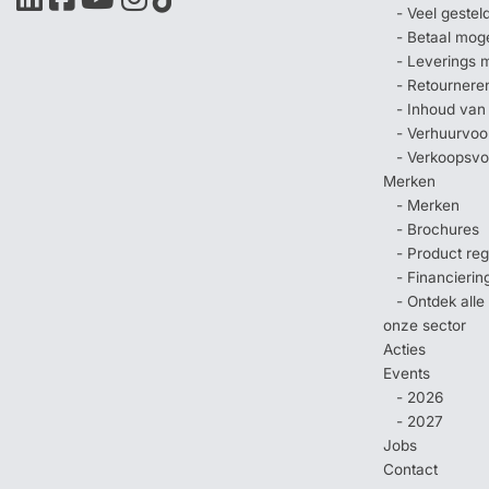
- Veel geste
- Betaal mog
- Leverings 
- Retournere
- Inhoud van
- Verhuurvo
- Verkoopsv
Merken
- Merken
- Brochures
- Product regi
- Financierin
- Ontdek all
onze sector
Acties
Events
- 2026
- 2027
Jobs
Contact