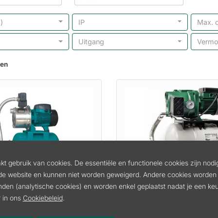
)
IP
Max. 
Uitgang
Verm
ten
t gebruik van cookies. De essentiële en functionele cookies zijn nodi
de website en kunnen niet worden geweigerd. Andere cookies worden 
inden (analytische cookies) en worden enkel geplaatst nadat je een k
RVS HYDROFOOR
AQUAJET 132M/20
 in ons
Cookiebeleid
.
 LEO
5115
Artikel:
DAB60212430