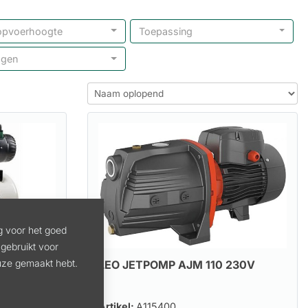
opvoerhoogte
Toepassing
ogen
g voor het goed
gebruikt voor
euze gemaakt hebt.
LEO JETPOMP AJM 110 230V
Artikel:
A115400