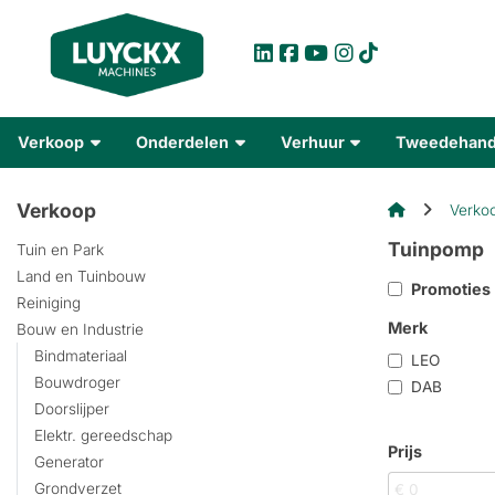
Verkoop
Onderdelen
Verhuur
Tweedehan
Verkoop
Verko
Tuinpomp
Tuin en Park
Land en Tuinbouw
Promoties
Reiniging
Merk
Bouw en Industrie
Bindmateriaal
LEO
Bouwdroger
DAB
Doorslijper
Elektr. gereedschap
Prijs
Generator
Grondverzet