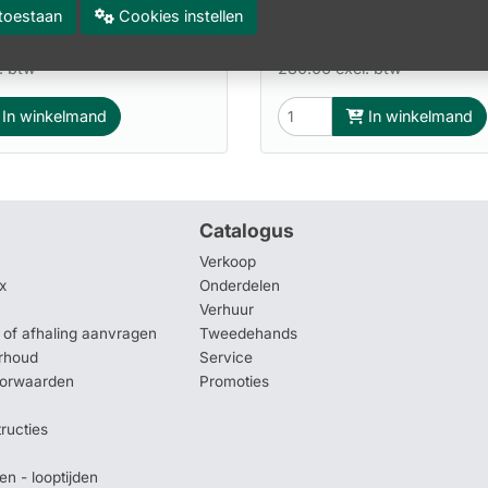
es toestaan
Cookies instellen
9
338.87
incl. btw
incl. btw
. btw
280.06 excl. btw
In winkelmand
In winkelmand
Catalogus
Verkoop
x
Onderdelen
Verhuur
of afhaling aanvragen
Tweedehands
rhoud
Service
oorwaarden
Promoties
tructies
en - looptijden