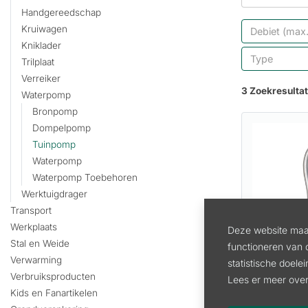
Handgereedschap
Kruiwagen
Debiet (max.
Kniklader
Type
Trilplaat
Verreiker
3 Zoekresulta
Waterpomp
Bronpomp
Dompelpomp
Tuinpomp
Waterpomp
Waterpomp Toebehoren
Werktuigdrager
Transport
Werkplaats
Deze website maak
Stal en Weide
functioneren van 
Verwarming
statistische doele
AJM90S 
Verbruiksproducten
Lees er meer over
HUISPOMP
Kids en Fanartikelen
Artikel:
A11