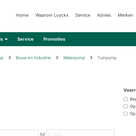
Home
Waarom Luyckx
Service
Advies
Merken
ds
Service
Promoties
op
Bouw en Industrie
Waterpomp
Tuinpomp
Voorr
Bep
Op r
Op 
tot