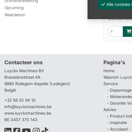
Grondverankering
Alle cooki
422.2
Opruiming
Waardebon
349.00 excl
Contacteer ons
Pagina's
Luyckx Machines BV
Home
Roeselarestraat 4A
Waarom Luyck
8880 Rollegem-Kapelle (Ledegem)
Service
België
- Depannage 
- Winteronde
+32 56 50 94 10
- Garantie V
info@luyckxmachines.be
Advies
www.luyckxmachines.be
- Product ins
BE 0457 370 143
- Inspiratie
- Acculaad - 