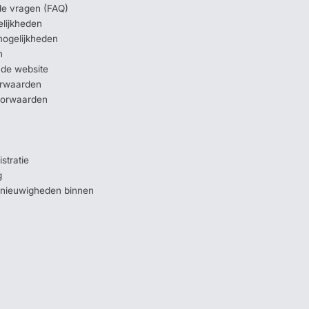
lde vragen (FAQ)
elijkheden
mogelijkheden
n
 de website
orwaarden
oorwaarden
stratie
g
e nieuwigheden binnen