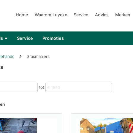
Home
Waarom Luyckx
Service
Advies
Merken
ds
Service
Promoties
ehands
Grasmaaiers
rs
tot
ten