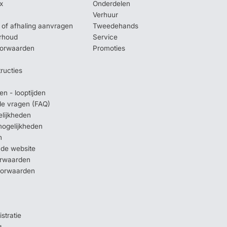
x
Onderdelen
Verhuur
of afhaling aanvragen
Tweedehands
rhoud
Service
oorwaarden
Promoties
tructies
en - looptijden
lde vragen (FAQ)
elijkheden
mogelijkheden
n
 de website
orwaarden
oorwaarden
stratie
g