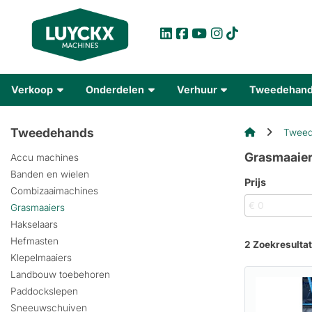
Verkoop
Onderdelen
Verhuur
Tweedehan
Tweedehands
Tweed
Grasmaaie
Accu machines
Banden en wielen
Prijs
Combizaaimachines
Grasmaaiers
Hakselaars
Hefmasten
2 Zoekresulta
Klepelmaaiers
Landbouw toebehoren
Paddockslepen
Sneeuwschuiven