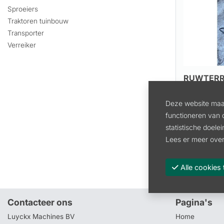
Sproeiers
Traktoren tuinbouw
Transporter
Verreiker
RUWTERRE
Artikel:
BC
Deze website maak
2500.
functioneren van 
statistische doele
2066.12 exc
Lees er meer over
Bekijk arti
Alle cooki
Contacteer ons
Pagina's
Luyckx Machines BV
Home