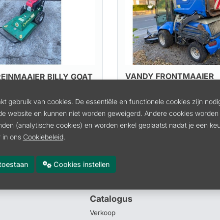
VANDY FRONTMAAIER
INMAAIER BILLY GOAT
2403H
t gebruik van cookies. De essentiële en functionele cookies zijn nodi
00
Artikel:
VANDYFRONT
incl. btw
de website en kunnen niet worden geweigerd. Andere cookies worden 
inden (analytische cookies) en worden enkel geplaatst nadat je een k
l. btw
Prijs op aanvraag
 in ons
Cookiebeleid
.
kel
Bekijk artikel
es toestaan
Cookies instellen
Catalogus
Verkoop