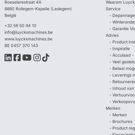
Roeselarestraat 4A
Waarom Luyck
8880 Rollegem-Kapelle (Ledegem)
Service
België
- Depannage 
- Winteronde
+32 56 50 94 10
- Garantie V
info@luyckxmachines.be
Advies
www.luyckxmachines.be
- Product ins
BE 0457 370 143
- Inspiratie
- Acculaad - 
- Veel geste
- Betaal mog
- Leverings 
- Retournere
- Inhoud van
- Verhuurvo
- Verkoopsv
Merken
- Merken
- Brochures
- Product regi
- Financierin