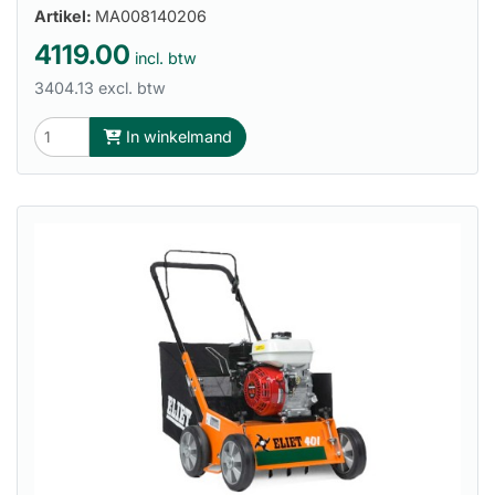
Artikel:
MA008140206
4119.00
incl. btw
3404.13 excl. btw
In winkelmand