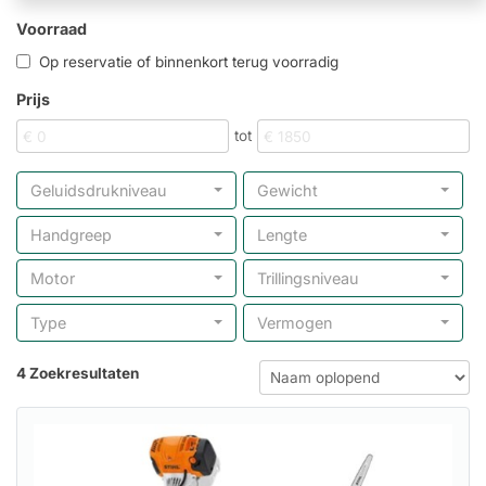
Voorraad
Op reservatie of binnenkort terug voorradig
Prijs
tot
Geluidsdrukniveau
Gewicht
Handgreep
Lengte
Motor
Trillingsniveau
Type
Vermogen
4 Zoekresultaten