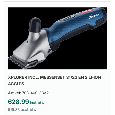
XPLORER INCL. MESSENSET 31/23 EN 2 LI-ION
ACCU'S
Artikel:
708-400-33A2
628.99
incl. btw
519.83 excl. btw