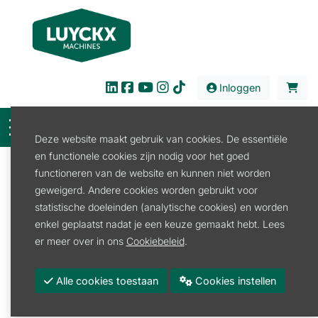
Inloggen
Deze website maakt gebruik van cookies. De essentiële
en functionele cookies zijn nodig voor het goed
Onze huismerken
functioneren van de website en kunnen niet worden
geweigerd. Andere cookies worden gebruikt voor
Wij bieden hoogwaardige producten van onze
eigen
statistische doeleinden (analytische cookies) en worden
huismerken
, zorgvuldig geselecteerd voor kwaliteit en
enkel geplaatst nadat je een keuze gemaakt hebt. Lees
betrouwbaarheid.
er meer over in ons
Cookiebeleid
.
Of het nu gaat om tuinmachines, gereedschappen of
accessoires, onze huismerken bieden de perfecte oplossing
Alle cookies toestaan
Cookies instellen
voor elke klus.