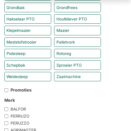
Grondbak
Grondfrees
Hakselaar PTO
Houtkliever PTO
Klepelmaaier
Maaier
Meststofstrooier
Palletvork
Pistesleep
Rotoreg
Schepbak
Sproeier PTO
Weidesleep
Zaaimachine
Promoties
Merk
BALFOR
PERRUZO
PERUZZO
AGRIMASTER