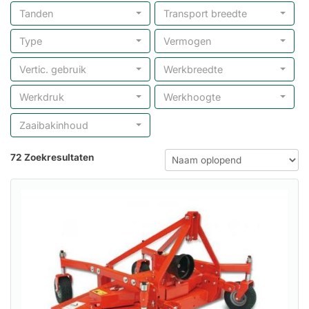
Tanden
Transport breedte
Type
Vermogen
Vertic. gebruik
Werkbreedte
Werkdruk
Werkhoogte
Zaaibakinhoud
72 Zoekresultaten