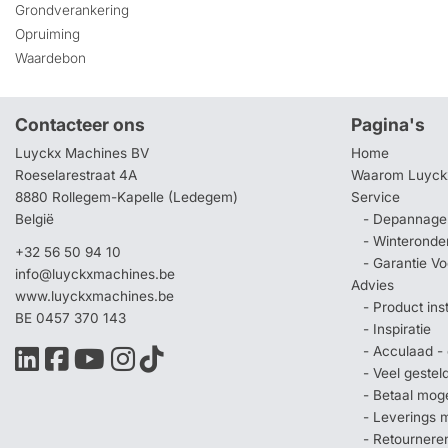
Grondverankering
Opruiming
Waardebon
Contacteer ons
Pagina's
Luyckx Machines BV
Home
Roeselarestraat 4A
Waarom Luyck
8880 Rollegem-Kapelle (Ledegem)
Service
België
- Depannage 
- Winteronde
+32 56 50 94 10
- Garantie V
info@luyckxmachines.be
Advies
www.luyckxmachines.be
- Product ins
BE 0457 370 143
- Inspiratie
- Acculaad - 
- Veel geste
- Betaal mog
- Leverings 
- Retournere