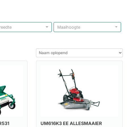
reedte
Maaihoogte
R531
UM616K3 EE ALLESMAAIER