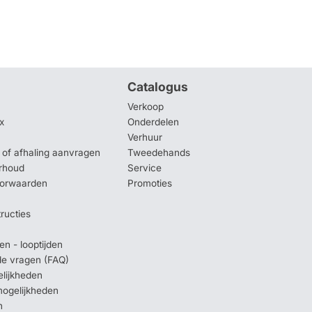
Catalogus
Verkoop
x
Onderdelen
Verhuur
of afhaling aanvragen
Tweedehands
rhoud
Service
oorwaarden
Promoties
tructies
en - looptijden
lde vragen (FAQ)
elijkheden
mogelijkheden
n