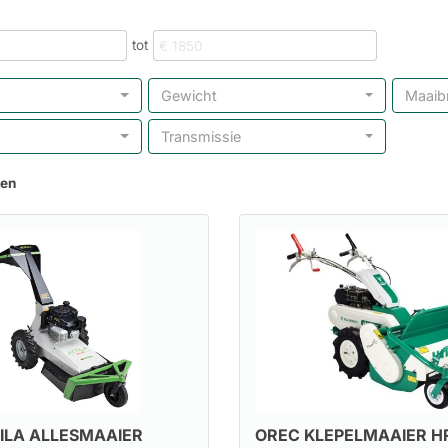
tot
Gewicht
Maaib
Transmissie
ten
ILA ALLESMAAIER
OREC KLEPELMAAIER H