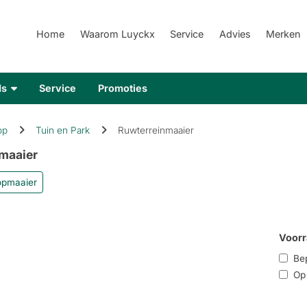
Home
Waarom Luyckx
Service
Advies
Merken
ds
Service
Promoties
op
Tuin en Park
Ruwterreinmaaier
maaier
opmaaier
Voorr
Bep
Op r