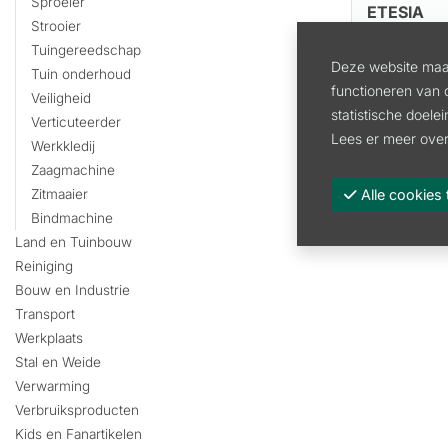
Sproeier
ETESIA
Strooier
Artikel:
AK
Tuingereedschap
Deze website maak
Tuin onderhoud
4985.
functioneren van 
Veiligheid
4120.00 exc
statistische doele
Verticuteerder
Lees er meer over
Werkkledij
Zaagmachine
Alle cooki
Zitmaaier
Bindmachine
Land en Tuinbouw
Reiniging
Bouw en Industrie
Transport
Werkplaats
Stal en Weide
Verwarming
Verbruiksproducten
Kids en Fanartikelen