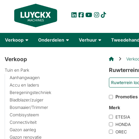
Verkoop
Onderdelen
Verhuur
Tweedehan
Verkoop
Verko
Ruwterrein
Tuin en Park
Aanhangwagen
Ruwterrein lo
Accu en laders
Beregeningstechniek
Promoties
Bladblazer/zuiger
Merk
Bosmaaier/Trimmer
Combisysteem
ETESIA
Connectiviteit
HONDA
Gazon aanleg
OREC
Gazon renovatie