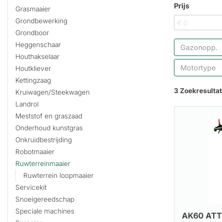
Prijs
Grasmaaier
Grondbewerking
Grondboor
Heggenschaar
Gazonopp.
Houthakselaar
Motortype
Houtkliever
Kettingzaag
3 Zoekresulta
Kruiwagen/Steekwagen
Landrol
Meststof en graszaad
Onderhoud kunstgras
Onkruidbestrijding
Robotmaaier
Ruwterreinmaaier
Ruwterrein loopmaaier
Servicekit
Snoeigereedschap
Speciale machines
AK60 ATT