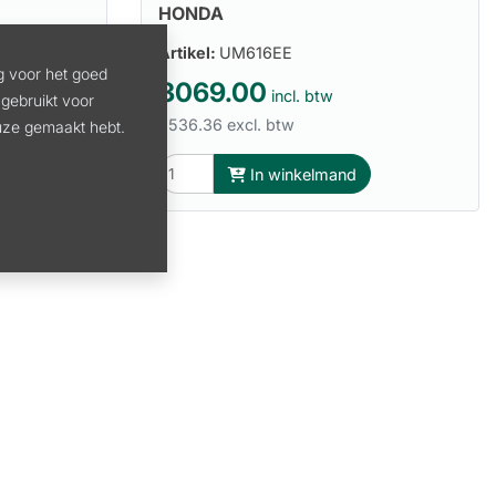
HONDA
Artikel:
UM616EE
g voor het goed
3069.00
incl. btw
gebruikt voor
2536.36 excl. btw
euze gemaakt hebt.
In winkelmand