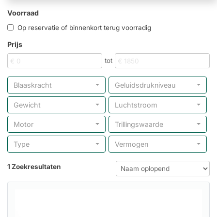
Voorraad
Op reservatie of binnenkort terug voorradig
Prijs
tot
Blaaskracht
Geluidsdrukniveau
Gewicht
Luchtstroom
Motor
Trillingswaarde
Type
Vermogen
1 Zoekresultaten