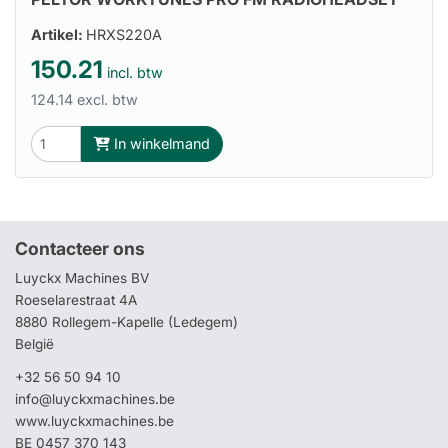
Artikel:
HRXS220A
150.21
incl. btw
124.14 excl. btw
In winkelmand
Contacteer ons
Luyckx Machines BV
Roeselarestraat 4A
8880 Rollegem-Kapelle (Ledegem)
België
+32 56 50 94 10
info@luyckxmachines.be
www.luyckxmachines.be
BE 0457 370 143