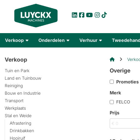
Verkoop
Onderdelen
Verhuur
Tweedehan
Verkoop
Verko
Overige
Tuin en Park
Land en Tuinbouw
Promoties
Reiniging
Merk
Bouw en Industrie
Transport
FELCO
Werkplaats
Prijs
Stal en Weide
Afrastering
Drinkbakken
Hooiruif