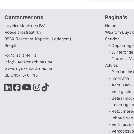
Contacteer ons
Pagina's
Luyckx Machines BV
Home
Roeselarestraat 4A
Waarom Luyck
8880 Rollegem-Kapelle (Ledegem)
Service
België
- Depannage 
- Winteronde
+32 56 50 94 10
- Garantie V
info@luyckxmachines.be
Advies
www.luyckxmachines.be
- Product ins
BE 0457 370 143
- Inspiratie
- Acculaad - 
- Veel geste
- Betaal mog
- Leverings 
- Retournere
- Inhoud van
- Verhuurvo
- Verkoopsv