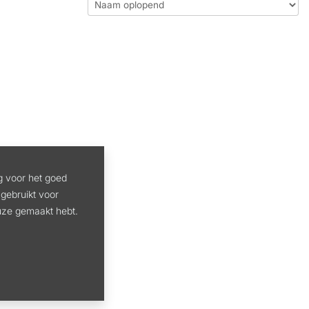
g voor het goed
gebruikt voor
euze gemaakt hebt.