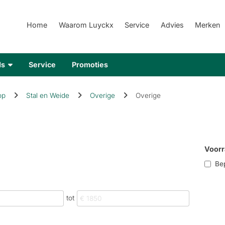
Home
Waarom Luyckx
Service
Advies
Merken
ds
Service
Promoties
op
Stal en Weide
Overige
Overige
Voorr
Bep
tot