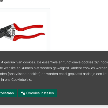
en
AAR VOOR SCHAPEN
t gebruik van cookies. De essentiële en functionele cookies zijn nodi
de website en kunnen niet worden geweigerd. Andere cookies worden 
LCO51
inden (analytische cookies) en worden enkel geplaatst nadat je een k
 in ons
Cookiebeleid
.
cl. btw
 btw
es toestaan
Cookies instellen
In winkelmand