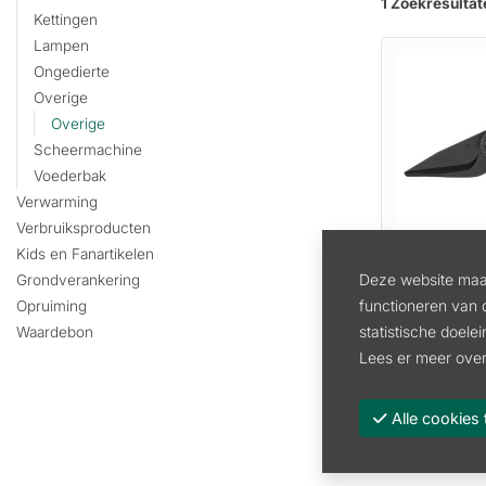
1 Zoekresultat
Kettingen
Lampen
Ongedierte
Overige
Overige
Scheermachine
Voederbak
Verwarming
Verbruiksproducten
Kids en Fanartikelen
HOEFSCH
Deze website maak
Grondverankering
functioneren van 
Opruiming
Artikel:
FE
statistische doele
Waardebon
80.99
Lees er meer over
in
66.93 excl.
Alle cooki