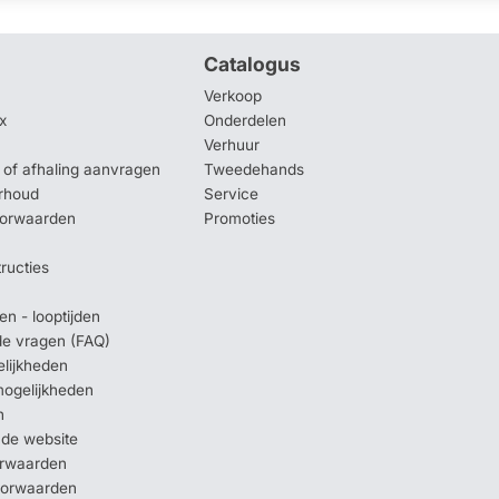
Catalogus
Verkoop
x
Onderdelen
Verhuur
of afhaling aanvragen
Tweedehands
rhoud
Service
oorwaarden
Promoties
tructies
en - looptijden
lde vragen (FAQ)
elijkheden
mogelijkheden
n
 de website
orwaarden
oorwaarden