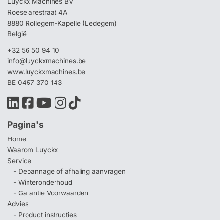
Luyckx Machines BV
Roeselarestraat 4A
8880 Rollegem-Kapelle (Ledegem)
België
+32 56 50 94 10
info@luyckxmachines.be
www.luyckxmachines.be
BE 0457 370 143
Pagina's
Home
Waarom Luyckx
Service
- Depannage of afhaling aanvragen
- Winteronderhoud
- Garantie Voorwaarden
Advies
- Product instructies