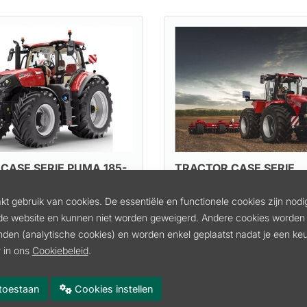
CASE SERIE PUMA 185-
TRACTOR CASE SERIE
QUADTRAC-STEIGER
t gebruik van cookies. De essentiële en functionele cookies zijn nodi
SCASEPUMA185260
Artikel:
ASSCASEQUADTR
de website en kunnen niet worden geweigerd. Andere cookies worden 
nvraag
Prijs op aanvraag
inden (analytische cookies) en worden enkel geplaatst nadat je een k
 in ons
Cookiebeleid
.
kel
Bekijk artikel
es toestaan
Cookies instellen