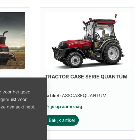
TRACTOR CASE SERIE QUANTUM
g voor het goed
AC
Artikel:
ASSCASEQUANTUM
gebruikt voor
Prijs op aanvraag
euze gemaakt hebt.
Bekijk artikel