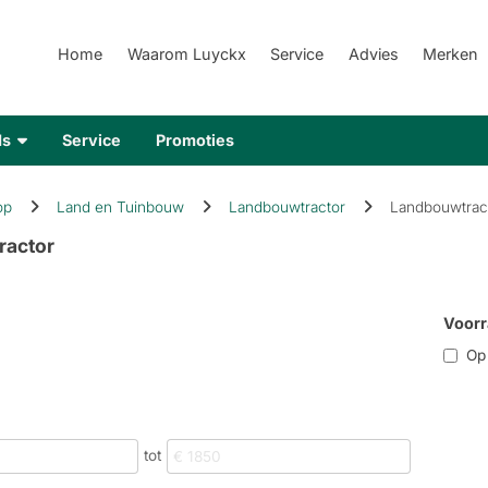
Home
Waarom Luyckx
Service
Advies
Merken
ds
Service
Promoties
op
Land en Tuinbouw
Landbouwtractor
Landbouwtrac
ractor
Voorr
Op r
tot