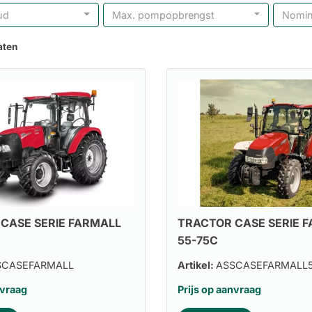
ud
Max. pompopbrengst
Nomin
aten
CASE SERIE FARMALL
TRACTOR CASE SERIE 
55-75C
SCASEFARMALL
Artikel:
ASSCASEFARMALL
nvraag
Prijs op aanvraag