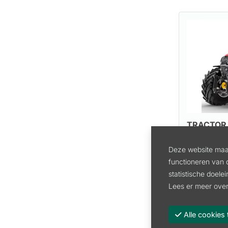
TRACTOR 
260
Deze website maak
Artikel:
AS
functioneren van 
Prijs op aa
statistische doele
Lees er meer over
Bekijk arti
Alle cooki