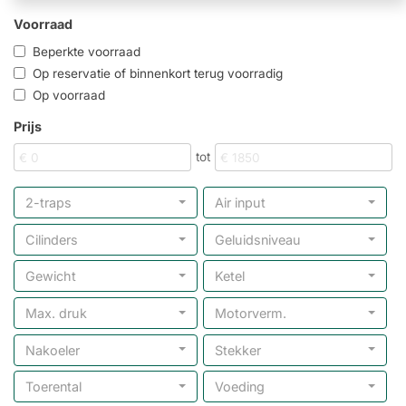
Voorraad
Beperkte voorraad
Op reservatie of binnenkort terug voorradig
Op voorraad
Prijs
tot
2-traps
Air input
Cilinders
Geluidsniveau
Gewicht
Ketel
Max. druk
Motorverm.
Nakoeler
Stekker
Toerental
Voeding