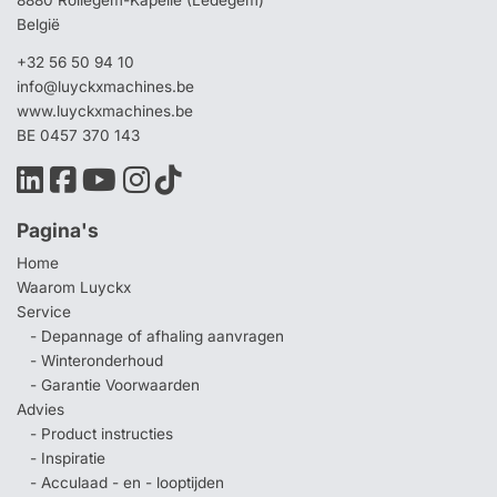
8880 Rollegem-Kapelle (Ledegem)
België
+32 56 50 94 10
info@luyckxmachines.be
www.luyckxmachines.be
BE 0457 370 143
Pagina's
Home
Waarom Luyckx
Service
- Depannage of afhaling aanvragen
- Winteronderhoud
- Garantie Voorwaarden
Advies
- Product instructies
- Inspiratie
- Acculaad - en - looptijden