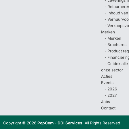
- Leverings 
- Retournere
- Inhoud van
- Verhuurvo
- Verkoopsv
Merken
- Merken
- Brochures
- Product regi
- Financierin
- Ontdek all
onze sector
Acties
Events
- 2026
- 2027
Jobs
Contact
Copyright © 2026
PopCom
-
DDI Services
. All Rights Reserved