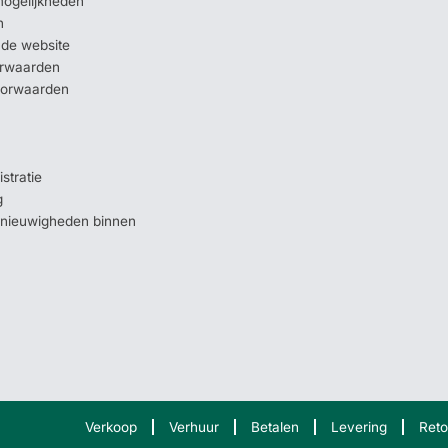
mogelijkheden
n
 de website
orwaarden
oorwaarden
stratie
g
e nieuwigheden binnen
Verkoop
Verhuur
Betalen
Levering
Reto