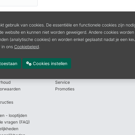
t gebruik van cookies. De essentiële en functionele cookies zijn nodi
de website en kunnen niet worden geweigerd. Andere cookies worden 
inden (analytische cookies) en worden enkel geplaatst nadat je een k
Catalogus
 in ons
Cookiebeleid
.
Verkoop
x
Onderdelen
es toestaan
Cookies instellen
Verhuur
of afhaling aanvragen
Tweedehands
rhoud
Service
oorwaarden
Promoties
tructies
en - looptijden
lde vragen (FAQ)
elijkheden