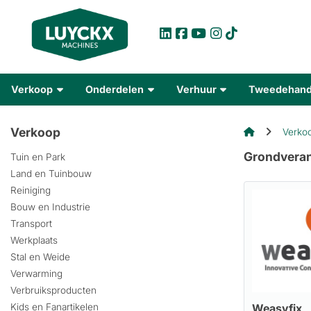
Verkoop
Onderdelen
Verhuur
Tweedehan
Verkoop
Verko
Grondveran
Tuin en Park
Land en Tuinbouw
Reiniging
Bouw en Industrie
Transport
Werkplaats
Stal en Weide
Verwarming
Verbruiksproducten
Weasyfix
Kids en Fanartikelen