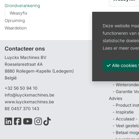
Grondverankering
Weasyfix
Opruiming
Deze website maak
Waardebon
functioneren van 
statistische doele
Contacteer ons
Pagina's
Lees er meer over
Luyckx Machines BV
Home
Roeselarestraat 4A
Waarom Luyck
Alle cooki
8880 Rollegem-Kapelle (Ledegem)
Service
België
- Depannage 
- Winteronde
+32 56 50 94 10
- Garantie V
info@luyckxmachines.be
Advies
www.luyckxmachines.be
- Product ins
BE 0457 370 143
- Inspiratie
- Acculaad - 
- Veel geste
- Betaal mog