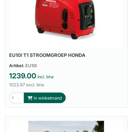
EU10I T1 STROOMGROEP HONDA
Artikel:
EU10I
1239.00
incl. btw
1023.97 excl. btw
In winkelmand