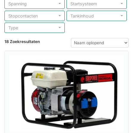
Spanning
Startsysteem
Stopcontacten
Tankinhoud
Type
18 Zoekresultaten