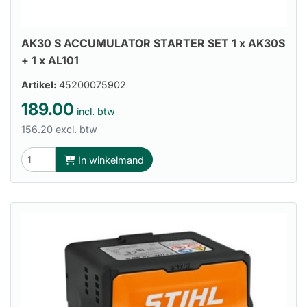
AK30 S ACCUMULATOR STARTER SET 1 x AK30S
+ 1 x AL101
Artikel:
45200075902
189.00
incl. btw
156.20 excl. btw
In winkelmand