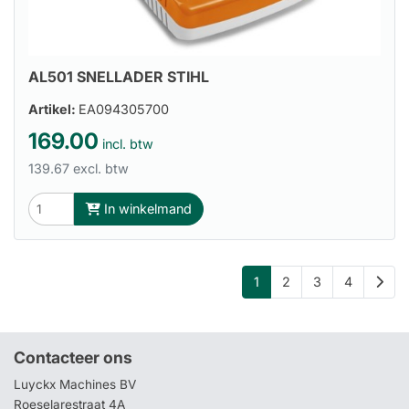
AL501 SNELLADER STIHL
Artikel:
EA094305700
169.00
incl. btw
139.67 excl. btw
In winkelmand
1
2
3
4
Contacteer ons
Luyckx Machines BV
Roeselarestraat 4A