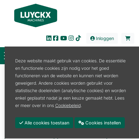
Inloggen
Deze website maakt gebruik van cookies. De essentiële
en functionele cookies zijn nodig voor het goed
Filter
functioneren van de website en kunnen niet worden
geweigerd. Andere cookies worden gebruikt voor
Verkoop
Tuin en Park
Accu en laders
statistische doeleinden (analytische cookies) en worden
Accu en laders
enkel geplaatst nadat je een keuze gemaakt hebt. Lees
er meer over in ons
Cookiebeleid
.
Accu Ego
Accu Honda
Alle cookies toestaan
Cookies instellen
Accu Kress
Accu Pellenc
Accu Stihl
Accu Toebehoren