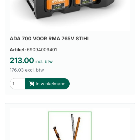
ADA 700 VOOR RMA 765V STIHL
Artikel:
69094009401
213.00
incl. btw
176.03 excl. btw
In winkelmand