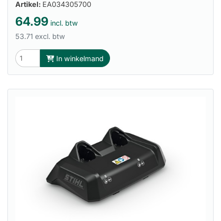
Artikel:
EA034305700
64.99
incl. btw
53.71 excl. btw
In winkelmand