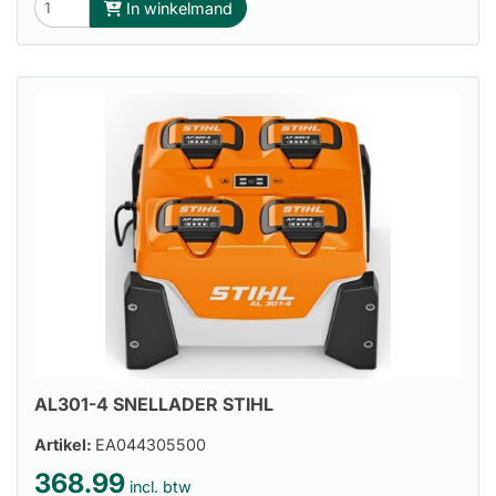
In winkelmand
AL301-4 SNELLADER STIHL
Artikel:
EA044305500
368.99
incl. btw