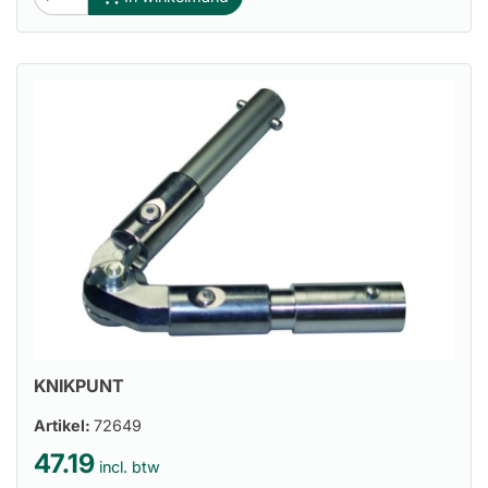
KNIKPUNT
Artikel:
72649
47.19
incl. btw