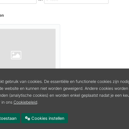
en
t gebruik van cookies. De essentiële en functionele cookies zijn nodi
S STIHL SG20
de website en kunnen niet worden geweigerd. Andere cookies worden 
inden (analytische cookies) en worden enkel geplaatst nadat je een k
75000901
 in ons
Cookiebeleid
.
cl. btw
 btw
es toestaan
Cookies instellen