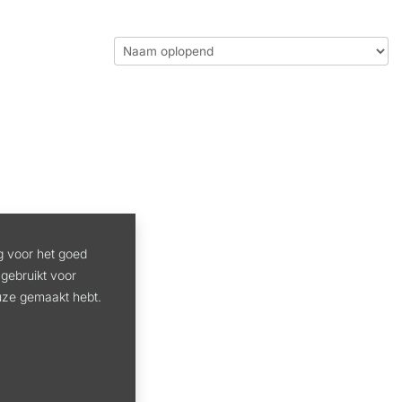
g voor het goed
gebruikt voor
euze gemaakt hebt.