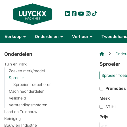
Verkoop
Onderdelen
Verhuur
Tweedehan
Onderdelen
Onder
Sproeier
Tuin en Park
Zoeken merk/model
Sproeier Toe
Sproeier
Sproeier Toebehoren
Promoties
Machineonderdelen
Merk
Veiligheid
Verbrandingsmotoren
STIHL
Land en Tuinbouw
Prijs
Reiniging
Bouw en Industrie