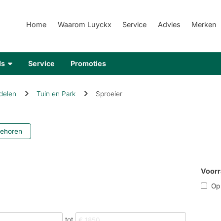
Home
Waarom Luyckx
Service
Advies
Merken
ds
Service
Promoties
delen
Tuin en Park
Sproeier
behoren
Voorr
Op 
tot