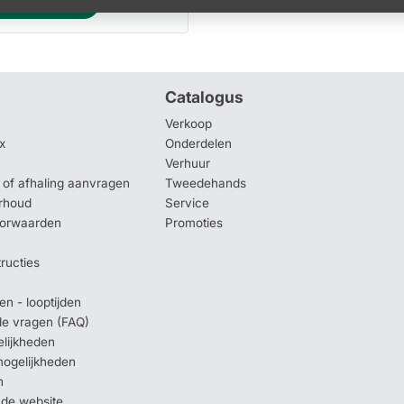
In winkelmand
Catalogus
Verkoop
x
Onderdelen
Verhuur
of afhaling aanvragen
Tweedehands
rhoud
Service
oorwaarden
Promoties
tructies
en - looptijden
lde vragen (FAQ)
elijkheden
mogelijkheden
n
 de website