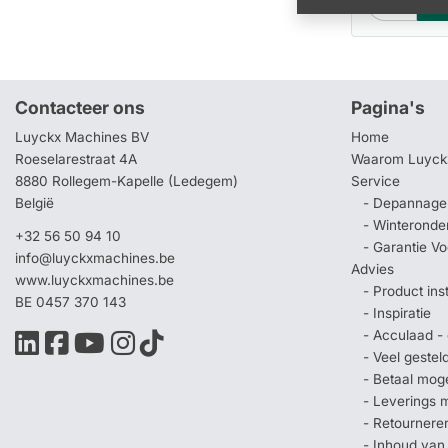
Contacteer ons
Pagina's
Luyckx Machines BV
Home
Roeselarestraat 4A
Waarom Luyck
8880 Rollegem-Kapelle (Ledegem)
Service
België
- Depannage 
- Winteronde
+32 56 50 94 10
- Garantie V
info@luyckxmachines.be
Advies
www.luyckxmachines.be
- Product ins
BE 0457 370 143
- Inspiratie
- Acculaad - 
- Veel geste
- Betaal mog
- Leverings 
- Retournere
- Inhoud van