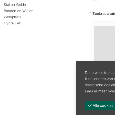
Stal en Weide
Banden en Wielen
1 Zoekresultat
Werkplaats
Hydrauliek
Deze website maak
SPUITLAN
functioneren van 
statistische doele
Artikel:
424
Lees er meer over
27.00
in
22.31 excl.
Alle cooki