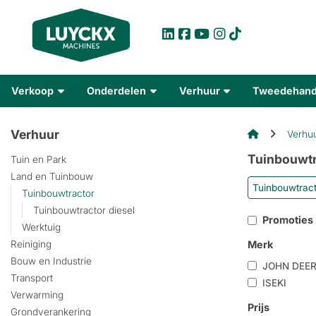
Verkoop
Onderdelen
Verhuur
Tweedehan
Verhuur
Verhu
Tuinbouwtr
Tuin en Park
Land en Tuinbouw
Tuinbouwtract
Tuinbouwtractor
Tuinbouwtractor diesel
Promoties
Werktuig
Merk
Reiniging
Bouw en Industrie
JOHN DEER
Transport
ISEKI
Verwarming
Prijs
Grondverankering