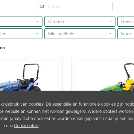
tot
Cilinders
Gewic
gen
Min. snelheid
Nom. 
ten
t gebruik van cookies. De essentiële en functionele cookies zijn nodi
de website en kunnen niet worden geweigerd. Andere cookies worden 
inden (analytische cookies) en worden enkel geplaatst nadat je een k
HUUR TRACTOR JOHN 
CTOR ISEKI TG6407
 in ons
Cookiebeleid
.
2038R