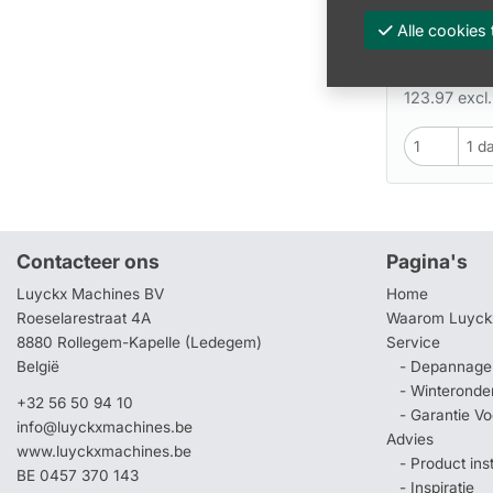
Artikel:
VH 
Alle cooki
150.00
123.97 excl
Contacteer ons
Pagina's
Luyckx Machines BV
Home
Roeselarestraat 4A
Waarom Luyck
8880 Rollegem-Kapelle (Ledegem)
Service
België
- Depannage 
- Winteronde
+32 56 50 94 10
- Garantie V
info@luyckxmachines.be
Advies
www.luyckxmachines.be
- Product ins
BE 0457 370 143
- Inspiratie