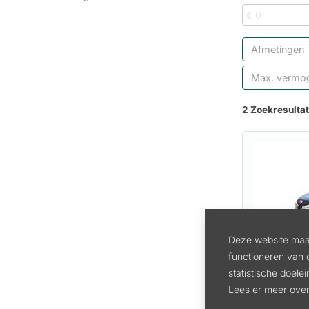
Afmetingen
Max. vermo
2 Zoekresulta
Deze website maak
functioneren van 
statistische doele
HUUR TRA
Lees er meer over