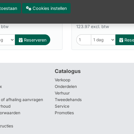
ISKI6407LLJ000002
Artikel:
VH 1LV2038RJLL20
es toestaan
Cookies instellen
150.00
incl. btw
incl. btw
. btw
123.97 excl. btw
Reserveren
Rese
Catalogus
Verkoop
x
Onderdelen
Verhuur
of afhaling aanvragen
Tweedehands
rhoud
Service
oorwaarden
Promoties
tructies