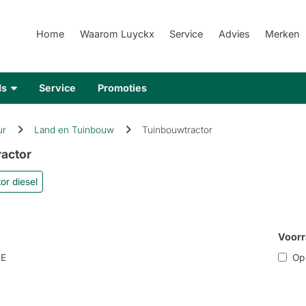
Home
Waarom Luyckx
Service
Advies
Merken
ds
Service
Promoties
ur
Land en Tuinbouw
Tuinbouwtractor
actor
or diesel
Voorr
E
Op r