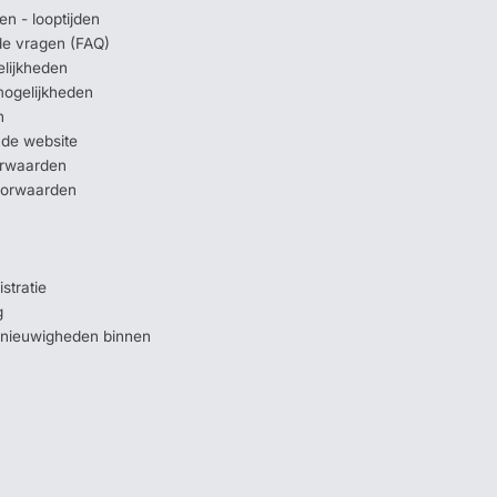
en - looptijden
lde vragen (FAQ)
elijkheden
mogelijkheden
n
 de website
orwaarden
oorwaarden
stratie
g
e nieuwigheden binnen