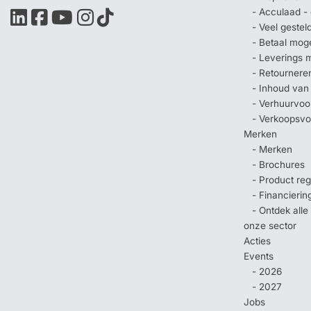
- Acculaad - 
- Veel geste
- Betaal mog
- Leverings 
- Retournere
- Inhoud van
- Verhuurvo
- Verkoopsv
Merken
- Merken
- Brochures
- Product regi
- Financierin
- Ontdek all
onze sector
Acties
Events
- 2026
- 2027
Jobs