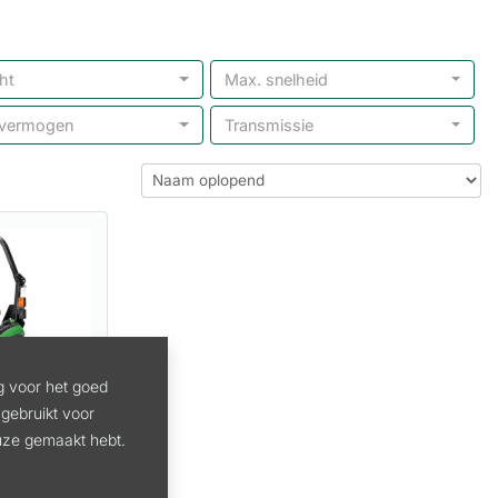
ht
Max. snelheid
vermogen
Transmissie
g voor het goed
gebruikt voor
euze gemaakt hebt.
DEERE