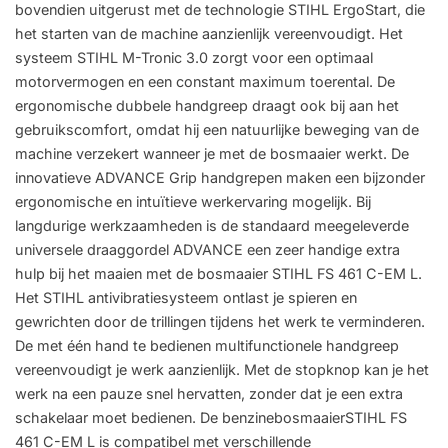
bovendien uitgerust met de technologie STIHL ErgoStart, die
het starten van de machine aanzienlijk vereenvoudigt. Het
systeem STIHL M-Tronic 3.0 zorgt voor een optimaal
motorvermogen en een constant maximum toerental. De
ergonomische dubbele handgreep draagt ook bij aan het
gebruikscomfort, omdat hij een natuurlijke beweging van de
machine verzekert wanneer je met de bosmaaier werkt. De
innovatieve ADVANCE Grip handgrepen maken een bijzonder
ergonomische en intuïtieve werkervaring mogelijk. Bij
langdurige werkzaamheden is de standaard meegeleverde
universele draaggordel ADVANCE een zeer handige extra
hulp bij het maaien met de bosmaaier STIHL FS 461 C-EM L.
Het STIHL antivibratiesysteem ontlast je spieren en
gewrichten door de trillingen tijdens het werk te verminderen.
De met één hand te bedienen multifunctionele handgreep
vereenvoudigt je werk aanzienlijk. Met de stopknop kan je het
werk na een pauze snel hervatten, zonder dat je een extra
schakelaar moet bedienen. De benzinebosmaaierSTIHL FS
461 C-EM L is compatibel met verschillende