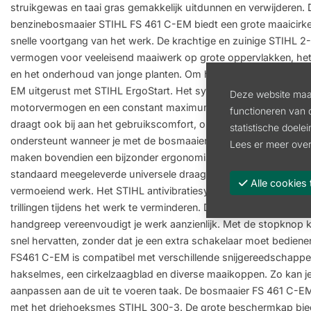
struikgewas en taai gras gemakkelijk uitdunnen en verwijderen.
benzinebosmaaier STIHL FS 461 C-EM biedt een grote maaicirk
snelle voortgang van het werk. De krachtige en zuinige STIHL 2
vermogen voor veeleisend maaiwerk op grote oppervlakken, het 
en het onderhoud van jonge planten. Om het starten te vereenv
EM uitgerust met STIHL ErgoStart. Het systeem STIHL M-Tronic 
Deze website maak
motorvermogen en een constant maximum toerental. De ergon
functioneren van 
draagt ook bij aan het gebruikscomfort, omdat hij een natuurli
statistische doele
ondersteunt wanneer je met de bosmaaier werkt. De innovatie
Lees er meer over
maken bovendien een bijzonder ergonomische en intuïtieve werk
standaard meegeleverde universele draaggordel STIHL ADVANC
Alle cooki
vermoeiend werk. Het STIHL antivibratiesysteem spaart je spier
trillingen tijdens het werk te verminderen. De met één hand te be
handgreep vereenvoudigt je werk aanzienlijk. Met de stopknop 
snel hervatten, zonder dat je een extra schakelaar moet bedie
FS461 C-EM is compatibel met verschillende snijgereedschappen
hakselmes, een cirkelzaagblad en diverse maaikoppen. Zo kan j
aanpassen aan de uit te voeren taak. De bosmaaier FS 461 C-EM
met het driehoeksmes STIHL 300-3. De grote beschermkap bie