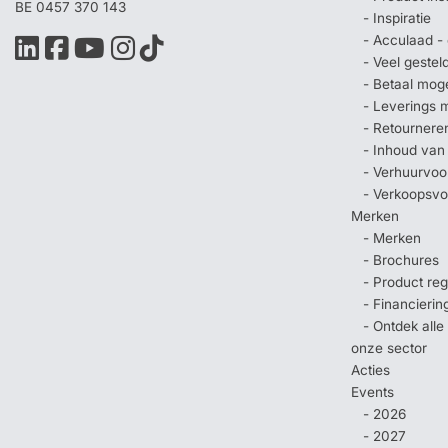
BE 0457 370 143
- Inspiratie
- Acculaad - 
- Veel geste
- Betaal mog
- Leverings 
- Retournere
- Inhoud van
- Verhuurvo
- Verkoopsv
Merken
- Merken
- Brochures
- Product regi
- Financierin
- Ontdek all
onze sector
Acties
Events
- 2026
- 2027