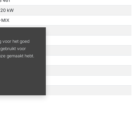
S 461
,20 kW
-MIX
2 cm
,7 kg
g voor het goed
gebruikt voor
ubbele handgreep
euze gemaakt hebt.
01 dB(A)
79 cm
riehoeksmes 300-3