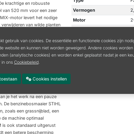
Type
F
 De krachtige en robuuste
Vermogen
2
el van 520 mm voor een zeer
-MIX-motor levert het nodige
Motor
2
verwijderen van wilde planten
Maaicirkel
5
oudigen, is de STIHL FS 461 C-
3.0 zorgt voor een optimaal
Gewicht
8
t gebruik van cookies. De essentiële en functionele cookies zijn nodi
omische dubbele handgreep
de website en kunnen niet worden geweigerd. Andere cookies worden 
Handgreep
D
jke beweging van de machine
inden (analytische cookies) en worden enkel geplaatst nadat je een k
Geluidsdrukniveau
1
ve ADVANCE Grip handgrepen
 in ons
Cookiebeleid
.
ervaring mogelijk. De
Totale lengte
1
E zorgt voor minder
es toestaan
Cookies instellen
Standaardgarnituur
D
en en je gewrichten door de
IP beschermingsgraad
-
dienen multifunctionele
kan je het werk na een pauze
nen. De benzinebosmaaier STIHL
, zoals een grassnijblad, een
e de machine optimaal
 is ook standaard uitgerust
dt een betere bescherming