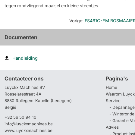
tegen rondvliegend maaisel en kleine steentjes.
Vorige
:
FS461C-EM BOSMAAIER
Documenten
Handleiding
Contacteer ons
Pagina's
Luyckx Machines BV
Home
Roeselarestraat 4A
Waarom Luyck
8880 Rollegem-Kapelle (Ledegem)
Service
België
- Depannage 
- Winteronde
+32 56 50 94 10
- Garantie V
info@luyckxmachines.be
Advies
www.luyckxmachines.be
- Product ins