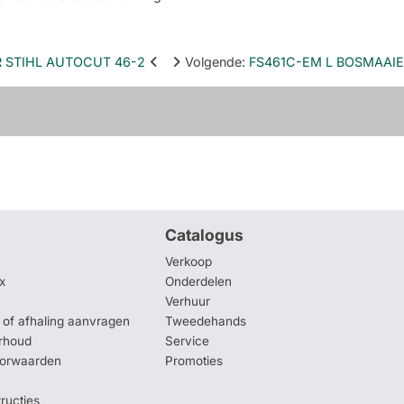
 STIHL AUTOCUT 46-2
Volgende
:
FS461C-EM L BOSMAAIE
Catalogus
Verkoop
x
Onderdelen
Verhuur
of afhaling aanvragen
Tweedehands
rhoud
Service
oorwaarden
Promoties
tructies