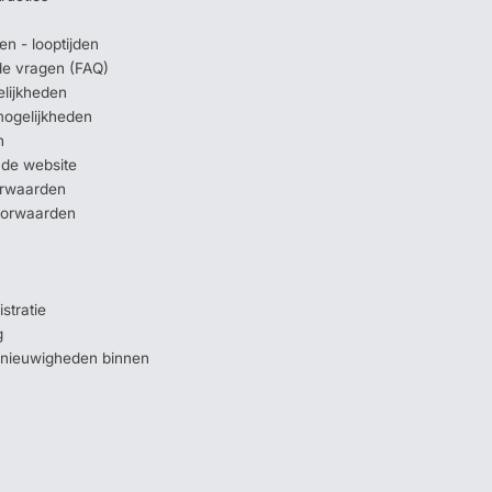
en - looptijden
lde vragen (FAQ)
elijkheden
mogelijkheden
n
 de website
orwaarden
oorwaarden
stratie
g
e nieuwigheden binnen