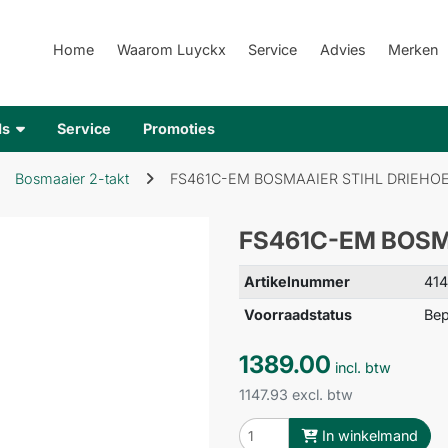
Home
Waarom Luyckx
Service
Advies
Merken
ds
Service
Promoties
Bosmaaier 2-takt
FS461C-EM BOSMAAIER STIHL DRIEHO
FS461C-EM BOSM
Artikelnummer
41
Voorraadstatus
Bep
1389.00
incl. btw
1147.93 excl. btw
In winkelmand